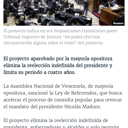
MULTIMEDIA
VENEZUELA
NICARAGUA
ECONOMÍA
PROGRAMAS TV
BRASIL
ENTRETENIMIENTO Y CULTURA
VIDEOS
RADIO
TECNOLOGÍA
FOTOGRAFÍA
EL MUNDO AL DÍA
El proyecto indica en sus disposiciones transitorias queel
DIRECT
DEPORTES
AUDIOS
FORO INTERAMERICANO
AVANCE INFORMATIVO
Tribunal Supremo de Justicia “no podrá efectuar
interpretación alguna sobre el texto" del proyecto.
DOCUMENTALES DE LA VOA
CIENCIA Y SALUD
VISIÓN 360
AUDIONOTICIAS
LAS CLAVES
BUENOS DÍAS AMÉRICA
El proyecto aparobado por la mayoría opositora
Learning English
elimina la reelección indefinida del presidente y
PANORAMA
ESTADOS UNIDOS AL DÍA
limita su periodo a cuatro años.
SÍGANOS
EL MUNDO AL DÍA [RADIO]
La Asamblea Nacional de Venezuela, de mayoría
FORO [RADIO]
opositora, sancionó la Ley de Referendos, que busca
DEPORTIVO INTERNACIONAL
acelerar el proceso de consulta popular para revocar
Idiomas
el mandato del presidente Nicolás Maduro.
NOTA ECONÓMICA
ENTRETENIMIENTO
El proyecto elimina la reelección indefinida de
presidente, gobernadores y alcaldes y solo permite