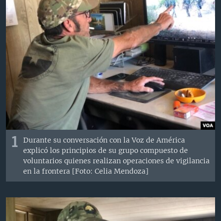
MULTIMEDIA
VENEZUELA
NICARAGUA
ECONOMÍA
PROGRAMAS TV
BRASIL
ENTRETENIMIENTO Y CULTURA
VIDEOS
RADIO
TECNOLOGÍA
FOTOGRAFÍA
EL MUNDO AL DÍA
DIRECT
DEPORTES
AUDIOS
FORO INTERAMERICANO
AVANCE INFORMATIVO
DOCUMENTALES DE LA VOA
CIENCIA Y SALUD
VISIÓN 360
AUDIONOTICIAS
LAS CLAVES
BUENOS DÍAS AMÉRICA
Learning English
PANORAMA
ESTADOS UNIDOS AL DÍA
SÍGANOS
EL MUNDO AL DÍA [RADIO]
1
Durante su conversación con la Voz de América
explicó los principios de su grupo compuesto de
FORO [RADIO]
voluntarios quienes realizan operaciones de vigilancia
DEPORTIVO INTERNACIONAL
en la frontera [Foto: Celia Mendoza]
Idiomas
NOTA ECONÓMICA
ENTRETENIMIENTO