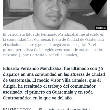
MULTIMEDIA
VENEZUELA
NICARAGUA
ECONOMÍA
PROGRAMAS TV
BRASIL
ENTRETENIMIENTO Y CULTURA
VIDEOS
RADIO
TECNOLOGÍA
FOTOGRAFÍA
EL MUNDO AL DÍA
DIRECT
DEPORTES
AUDIOS
FORO INTERAMERICANO
AVANCE INFORMATIVO
El periodista Eduardo Fernando Mendizábal fue atacado en
la comunidad Las Colmenas fuera de Ciudad de Guatemala
DOCUMENTALES DE LA VOA
CIENCIA Y SALUD
VISIÓN 360
AUDIONOTICIAS
el sádodo reciente y pereció luego en un hospital. Es el
LAS CLAVES
BUENOS DÍAS AMÉRICA
primer periodista de la región centroamericana asesinado
Learning English
este año. [Foto: Cortesía Visor Villa Canales]
PANORAMA
ESTADOS UNIDOS AL DÍA
SÍGANOS
EL MUNDO AL DÍA [RADIO]
Eduardo Fernando Mendizábal fue ultimado con 30
disparos en una comunidad en las afueras de Ciudad
FORO [RADIO]
de Guatemala. El medio Visor Villa Canales, que él
DEPORTIVO INTERNACIONAL
dirigía, ha resaltado el trabajo del comunicador
Idiomas
asesinado, el primero en Guatemala y en toda
NOTA ECONÓMICA
Centroamérica en lo que va del año.
ENTRETENIMIENTO
WASHINGTON —
El asesinato del periodista