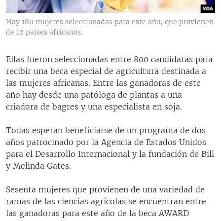
MULTIMEDIA
VENEZUELA
NICARAGUA
ECONOMÍA
Hay 180 mujeres seleccionadas para este año, que provienen
PROGRAMAS TV
BRASIL
ENTRETENIMIENTO Y CULTURA
VIDEOS
de 10 países africanos.
RADIO
TECNOLOGÍA
FOTOGRAFÍA
EL MUNDO AL DÍA
Ellas fueron seleccionadas entre 800 candidatas para
DIRECT
DEPORTES
AUDIOS
FORO INTERAMERICANO
AVANCE INFORMATIVO
recibir una beca especial de agricultura destinada a
DOCUMENTALES DE LA VOA
CIENCIA Y SALUD
VISIÓN 360
AUDIONOTICIAS
las mujeres africanas. Entre las ganadoras de este
año hay desde una patóloga de plantas a una
LAS CLAVES
BUENOS DÍAS AMÉRICA
criadora de bagres y una especialista en soja.
Learning English
PANORAMA
ESTADOS UNIDOS AL DÍA
Todas esperan beneficiarse de un programa de dos
SÍGANOS
EL MUNDO AL DÍA [RADIO]
años patrocinado por la Agencia de Estados Unidos
FORO [RADIO]
para el Desarrollo Internacional y la fundación de Bill
y Melinda Gates.
DEPORTIVO INTERNACIONAL
Idiomas
NOTA ECONÓMICA
Sesenta mujeres que provienen de una variedad de
ramas de las ciencias agrícolas se encuentran entre
ENTRETENIMIENTO
las ganadoras para este año de la beca AWARD