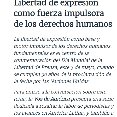
Libertad de expresión
MULTIMEDIA
VENEZUELA
NICARAGUA
ECONOMÍA
como fuerza impulsora
PROGRAMAS TV
BRASIL
ENTRETENIMIENTO Y CULTURA
VIDEOS
de los derechos humanos
RADIO
TECNOLOGÍA
FOTOGRAFÍA
EL MUNDO AL DÍA
DIRECT
DEPORTES
AUDIOS
FORO INTERAMERICANO
AVANCE INFORMATIVO
La libertad de expresión como base y
DOCUMENTALES DE LA VOA
CIENCIA Y SALUD
VISIÓN 360
AUDIONOTICIAS
motor impulsor de los derechos humanos
LAS CLAVES
BUENOS DÍAS AMÉRICA
fundamentales es el centro de la
Learning English
conmemoración del Día Mundial de la
PANORAMA
ESTADOS UNIDOS AL DÍA
Libertad de Prensa, este 3 de mayo, cuando
SÍGANOS
EL MUNDO AL DÍA [RADIO]
se cumplen 30 años de la proclamación de
FORO [RADIO]
la fecha por las Naciones Unidas.
DEPORTIVO INTERNACIONAL
Para unirse a la conversación sobre este
Idiomas
tema, la
Voz de América
presenta una serie
NOTA ECONÓMICA
dedicada a resaltar la labor de periodistas y
ENTRETENIMIENTO
los avances en América Latina, y también a