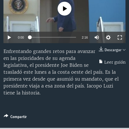
MULTIMEDIA
VENEZUELA
NICARAGUA
ECONOMÍA
No media source currently available
PROGRAMAS TV
BRASIL
ENTRETENIMIENTO Y CULTURA
VIDEOS
RADIO
TECNOLOGÍA
FOTOGRAFÍA
EL MUNDO AL DÍA
DIRECT
DEPORTES
AUDIOS
FORO INTERAMERICANO
AVANCE INFORMATIVO
0:00
2:16
DOCUMENTALES DE LA VOA
CIENCIA Y SALUD
VISIÓN 360
AUDIONOTICIAS
Descargar
Enfrentando grandes retos para avanzar
LAS CLAVES
BUENOS DÍAS AMÉRICA
en las prioridades de su agenda
Learning English
Leer guión
legislativa, el presidente Joe Biden se
PANORAMA
ESTADOS UNIDOS AL DÍA
trasladó este lunes a la costa oeste del país. Es la
SÍGANOS
EL MUNDO AL DÍA [RADIO]
primera vez desde que asumió su mandato, que el
presidente viaja a esa zona del país. Iacopo Luzi
FORO [RADIO]
tiene la historia.
DEPORTIVO INTERNACIONAL
Idiomas
NOTA ECONÓMICA
Compartir
ENTRETENIMIENTO