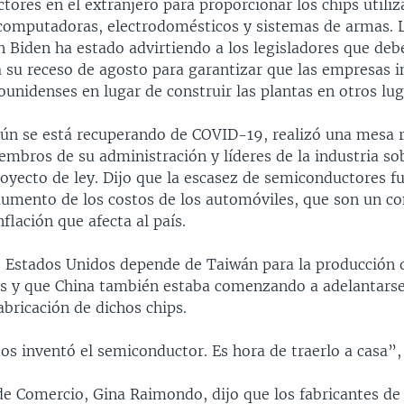
ores en el extranjero para proporcionar los chips utili
computadoras, electrodomésticos y sistemas de armas. 
n Biden ha estado advirtiendo a los legisladores que deb
a su receso de agosto para garantizar que las empresas i
ounidenses en lugar de construir las plantas en otros lug
aún se está recuperando de COVID-19, realizó una mesa
embros de su administración y líderes de la industria so
oyecto de ley. Dijo que la escasez de semiconductores fu
aumento de los costos de los automóviles, que son un 
nflación que afecta al país.
e Estados Unidos depende de Taiwán para la producción d
 y que China también estaba comenzando a adelantarse
abricación de dichos chips.
s inventó el semiconductor. Es hora de traerlo a casa”, 
de Comercio, Gina Raimondo, dijo que los fabricantes de