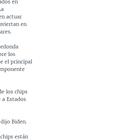
zados en
La
en actuar
nviertan en
ares.
 redonda
bre los
e el principal
componente
e los chips
 a Estados
dijo Biden.
 chips están