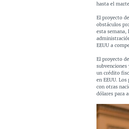
hasta el mart
El proyecto de
obstáculos pro
esta semana, l
administración
EEUU a compet
El proyecto d
subvenciones y
un crédito fis
en EEUU. Los 
con otras nac
dólares para a