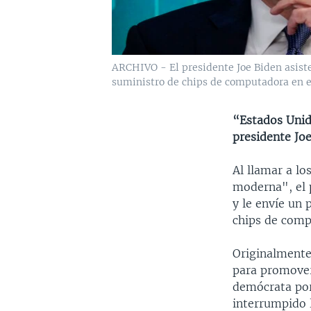
ARCHIVO - El presidente Joe Biden asiste 
suministro de chips de computadora en e
“Estados Unido
presidente Joe
Al llamar a l
moderna", el 
y le envíe un 
chips de comp
Originalmente,
para promover 
demócrata por
interrumpido l