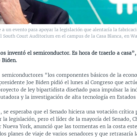
a un evento para apoyar la legislación que alentaría la fabricaci
l South Court Auditorium en el campus de la Casa Blanca, en Wa
s inventó el semiconductor. Es hora de traerlo a casa”, 
 Biden.
os semiconductores "los componentes básicos de la econ
presidente Joe Biden pidió el lunes al Congreso que act
proyecto de ley bipartidista diseñado para impulsar la in
utadora y la investigación de alta tecnología en Estados
 se esperaba que el Senado hiciera una votación crítica 
la legislación, pero el líder de la mayoría del Senado, 
 Nueva York, anunció que las tormentas en la costa est
os planes de viaje de varios senadores y que retrasaría 