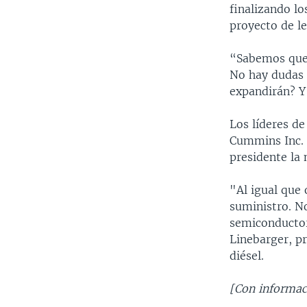
finalizando lo
proyecto de l
“Sabemos que 
No hay dudas 
expandirán? Y
Los líderes de
Cummins Inc. 
presidente la 
"Al igual que 
suministro. N
semiconductore
Linebarger, p
diésel.
[Con informac