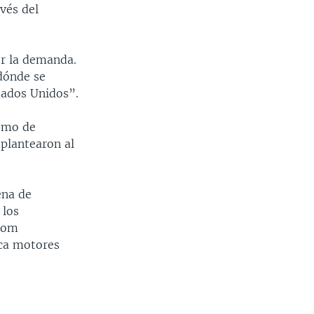
vés del
er la demanda.
dónde se
tados Unidos”.
como de
 plantearon al
ena de
 los
 Tom
ica motores