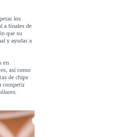
perar los
l a finales de
ión que su
al y ayudar a
s en
res, así como
tas de chips
a competir
ólares.