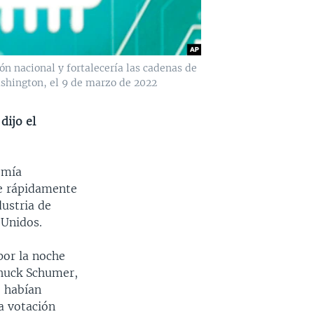
ón nacional y fortalecería las cadenas de
shington, el 9 de marzo de 2022
dijo el
omía
úe rápidamente
dustria de
 Unidos.
por la noche
Chuck Schumer,
e habían
la votación