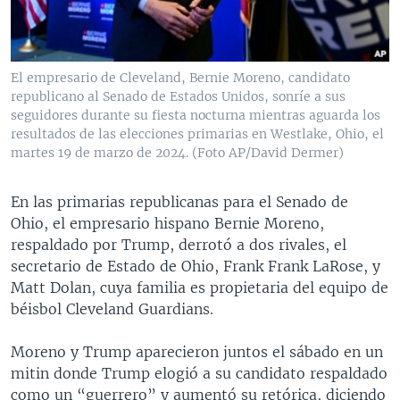
El empresario de Cleveland, Bernie Moreno, candidato
republicano al Senado de Estados Unidos, sonríe a sus
seguidores durante su fiesta nocturna mientras aguarda los
resultados de las elecciones primarias en Westlake, Ohio, el
martes 19 de marzo de 2024. (Foto AP/David Dermer)
En las primarias republicanas para el Senado de
Ohio, el empresario hispano Bernie Moreno,
respaldado por Trump, derrotó a dos rivales, el
secretario de Estado de Ohio, Frank Frank LaRose, y
Matt Dolan, cuya familia es propietaria del equipo de
béisbol Cleveland Guardians.
Moreno y Trump aparecieron juntos el sábado en un
mitin donde Trump elogió a su candidato respaldado
como un “guerrero” y aumentó su retórica, diciendo