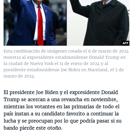
MULTIMEDIA
VENEZUELA
NICARAGUA
ECONOMÍA
PROGRAMAS TV
BRASIL
ENTRETENIMIENTO Y CULTURA
VIDEOS
RADIO
TECNOLOGÍA
FOTOGRAFÍA
EL MUNDO AL DÍA
DIRECT
DEPORTES
AUDIOS
FORO INTERAMERICANO
AVANCE INFORMATIVO
DOCUMENTALES DE LA VOA
CIENCIA Y SALUD
VISIÓN 360
AUDIONOTICIAS
Esta combinación de imágenes creada el 6 de marzo de 2024
muestra al expresidente estadounidense Donald Trump en
LAS CLAVES
BUENOS DÍAS AMÉRICA
la ciudad de Nueva York el 11 de enero de 2024 y al
Learning English
PANORAMA
ESTADOS UNIDOS AL DÍA
presidente estadounidense Joe Biden en Maryland, el 5 de
marzo de 2024.
SÍGANOS
EL MUNDO AL DÍA [RADIO]
FORO [RADIO]
El presidente Joe Biden y el expresidente Donald
Trump se acercan a una revancha en noviembre,
DEPORTIVO INTERNACIONAL
mientras los votantes en las primarias de todo el
Idiomas
NOTA ECONÓMICA
país instan a su candidato favorito a continuar la
lucha y se preocupan por lo que podría pasar si su
ENTRETENIMIENTO
bando pierde este otoño.