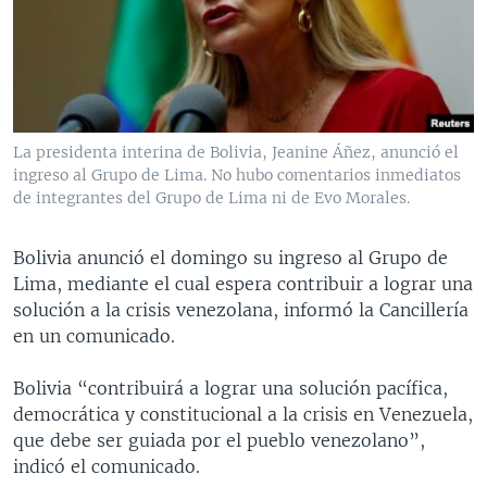
MULTIMEDIA
VENEZUELA
NICARAGUA
ECONOMÍA
PROGRAMAS TV
BRASIL
ENTRETENIMIENTO Y CULTURA
VIDEOS
RADIO
TECNOLOGÍA
FOTOGRAFÍA
EL MUNDO AL DÍA
DIRECT
DEPORTES
AUDIOS
FORO INTERAMERICANO
AVANCE INFORMATIVO
La presidenta interina de Bolivia, Jeanine Áñez, anunció el
ingreso al Grupo de Lima. No hubo comentarios inmediatos
DOCUMENTALES DE LA VOA
CIENCIA Y SALUD
VISIÓN 360
AUDIONOTICIAS
de integrantes del Grupo de Lima ni de Evo Morales.
LAS CLAVES
BUENOS DÍAS AMÉRICA
Learning English
PANORAMA
ESTADOS UNIDOS AL DÍA
Bolivia anunció el domingo su ingreso al Grupo de
Lima, mediante el cual espera contribuir a lograr una
SÍGANOS
EL MUNDO AL DÍA [RADIO]
solución a la crisis venezolana, informó la Cancillería
FORO [RADIO]
en un comunicado.
DEPORTIVO INTERNACIONAL
Bolivia “contribuirá a lograr una solución pacífica,
Idiomas
NOTA ECONÓMICA
democrática y constitucional a la crisis en Venezuela,
que debe ser guiada por el pueblo venezolano”,
ENTRETENIMIENTO
indicó el comunicado.