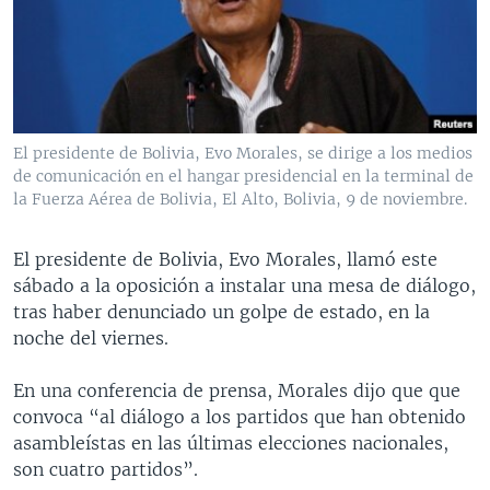
MULTIMEDIA
VENEZUELA
NICARAGUA
ECONOMÍA
PROGRAMAS TV
BRASIL
ENTRETENIMIENTO Y CULTURA
VIDEOS
RADIO
TECNOLOGÍA
FOTOGRAFÍA
EL MUNDO AL DÍA
DIRECT
DEPORTES
AUDIOS
FORO INTERAMERICANO
AVANCE INFORMATIVO
El presidente de Bolivia, Evo Morales, se dirige a los medios
de comunicación en el hangar presidencial en la terminal de
DOCUMENTALES DE LA VOA
CIENCIA Y SALUD
VISIÓN 360
AUDIONOTICIAS
la Fuerza Aérea de Bolivia, El Alto, Bolivia, 9 de noviembre.
LAS CLAVES
BUENOS DÍAS AMÉRICA
Learning English
PANORAMA
ESTADOS UNIDOS AL DÍA
El presidente de Bolivia, Evo Morales, llamó este
sábado a la oposición a instalar una mesa de diálogo,
SÍGANOS
EL MUNDO AL DÍA [RADIO]
tras haber denunciado un golpe de estado, en la
FORO [RADIO]
noche del viernes.
DEPORTIVO INTERNACIONAL
En una conferencia de prensa, Morales dijo que que
Idiomas
NOTA ECONÓMICA
convoca “al diálogo a los partidos que han obtenido
asambleístas en las últimas elecciones nacionales,
ENTRETENIMIENTO
son cuatro partidos”.