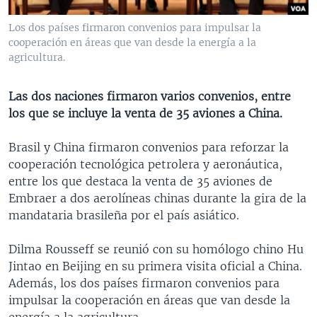
MULTIMEDIA
VENEZUELA
NICARAGUA
ECONOMÍA
Los dos países firmaron convenios para impulsar la
PROGRAMAS TV
BRASIL
ENTRETENIMIENTO Y CULTURA
VIDEOS
cooperación en áreas que van desde la energía a la
agricultura.
RADIO
TECNOLOGÍA
FOTOGRAFÍA
EL MUNDO AL DÍA
DIRECT
DEPORTES
AUDIOS
FORO INTERAMERICANO
AVANCE INFORMATIVO
Las dos naciones firmaron varios convenios, entre
los que se incluye la venta de 35 aviones a China.
DOCUMENTALES DE LA VOA
CIENCIA Y SALUD
VISIÓN 360
AUDIONOTICIAS
LAS CLAVES
BUENOS DÍAS AMÉRICA
Brasil y China firmaron convenios para reforzar la
Learning English
cooperación tecnológica petrolera y aeronáutica,
PANORAMA
ESTADOS UNIDOS AL DÍA
entre los que destaca la venta de 35 aviones de
SÍGANOS
EL MUNDO AL DÍA [RADIO]
Embraer a dos aerolíneas chinas durante la gira de la
mandataria brasileña por el país asiático.
FORO [RADIO]
DEPORTIVO INTERNACIONAL
Dilma Rousseff se reunió con su homólogo chino Hu
Idiomas
Jintao en Beijing en su primera visita oficial a China.
NOTA ECONÓMICA
Además, los dos países firmaron convenios para
ENTRETENIMIENTO
impulsar la cooperación en áreas que van desde la
energía a la agricultura.