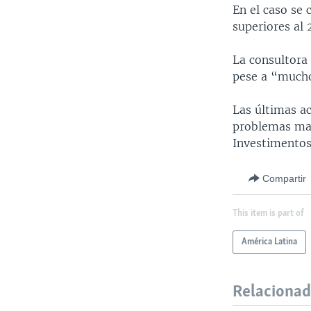
En el caso se 
superiores al 
La consultora 
pese a “mucho
Las últimas a
problemas mac
Investimentos
Compartir
This item is part of
América Latina
Relaciona