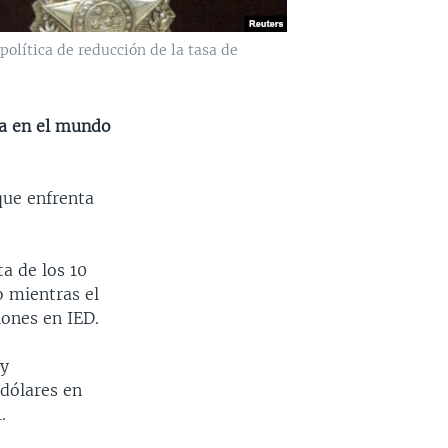
política de reducción de la tasa de
ra en el mundo
que enfrenta
ta de los 10
o mientras el
lones en IED.
 y
 dólares en
.