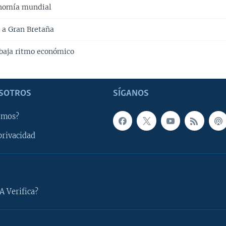
onomía mundial
a a Gran Bretaña
baja ritmo económico
SOTROS
SÍGANOS
omos?
privacidad
A Verifica?