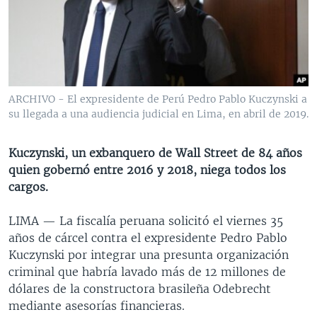
MULTIMEDIA
VENEZUELA
NICARAGUA
ECONOMÍA
PROGRAMAS TV
BRASIL
ENTRETENIMIENTO Y CULTURA
VIDEOS
RADIO
TECNOLOGÍA
FOTOGRAFÍA
EL MUNDO AL DÍA
DIRECT
DEPORTES
AUDIOS
FORO INTERAMERICANO
AVANCE INFORMATIVO
ARCHIVO - El expresidente de Perú Pedro Pablo Kuczynski a
su llegada a una audiencia judicial en Lima, en abril de 2019.
DOCUMENTALES DE LA VOA
CIENCIA Y SALUD
VISIÓN 360
AUDIONOTICIAS
LAS CLAVES
BUENOS DÍAS AMÉRICA
Kuczynski, un exbanquero de Wall Street de 84 años
Learning English
PANORAMA
ESTADOS UNIDOS AL DÍA
quien gobernó entre 2016 y 2018, niega todos los
cargos.
SÍGANOS
EL MUNDO AL DÍA [RADIO]
FORO [RADIO]
LIMA —
La fiscalía peruana solicitó el viernes 35
años de cárcel contra el expresidente Pedro Pablo
DEPORTIVO INTERNACIONAL
Kuczynski por integrar una presunta organización
Idiomas
NOTA ECONÓMICA
criminal que habría lavado más de 12 millones de
dólares de la constructora brasileña Odebrecht
ENTRETENIMIENTO
mediante asesorías financieras.