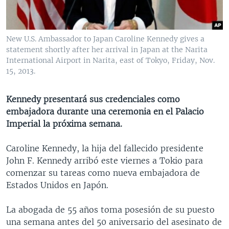
MULTIMEDIA
VENEZUELA
NICARAGUA
ECONOMÍA
PROGRAMAS TV
BRASIL
ENTRETENIMIENTO Y CULTURA
VIDEOS
New U.S. Ambassador to Japan Caroline Kennedy gives a
RADIO
TECNOLOGÍA
FOTOGRAFÍA
EL MUNDO AL DÍA
statement shortly after her arrival in Japan at the Narita
International Airport in Narita, east of Tokyo, Friday, Nov.
DIRECT
DEPORTES
AUDIOS
FORO INTERAMERICANO
AVANCE INFORMATIVO
15, 2013.
DOCUMENTALES DE LA VOA
CIENCIA Y SALUD
VISIÓN 360
AUDIONOTICIAS
Kennedy presentará sus credenciales como
LAS CLAVES
BUENOS DÍAS AMÉRICA
Learning English
embajadora durante una ceremonia en el Palacio
PANORAMA
ESTADOS UNIDOS AL DÍA
Imperial la próxima semana.
SÍGANOS
EL MUNDO AL DÍA [RADIO]
Caroline Kennedy, la hija del fallecido presidente
FORO [RADIO]
John F. Kennedy arribó este viernes a Tokio para
comenzar su tareas como nueva embajadora de
DEPORTIVO INTERNACIONAL
Estados Unidos en Japón.
Idiomas
NOTA ECONÓMICA
La abogada de 55 años toma posesión de su puesto
ENTRETENIMIENTO
una semana antes del 50 aniversario del asesinato de