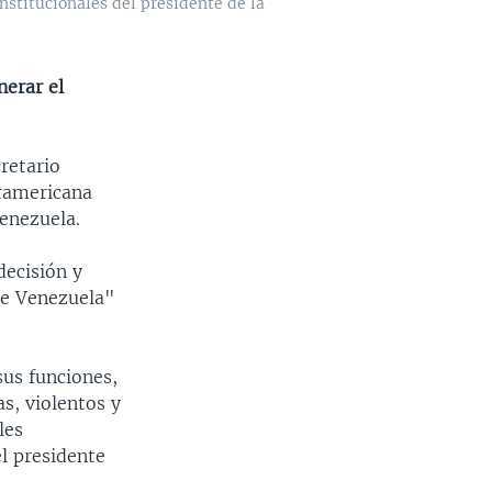
stitucionales del presidente de la
nerar el
retario
eramericana
enezuela.
decisión y
de Venezuela"
sus funciones,
s, violentos y
les
l presidente