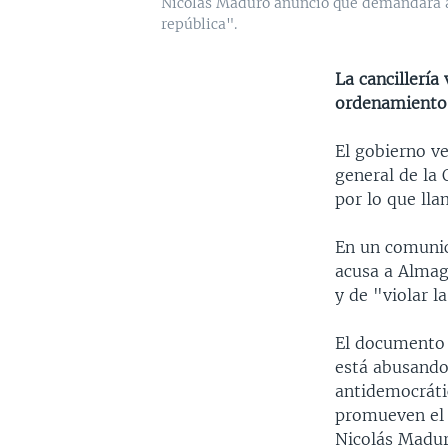
Nicolás Maduro anunció que demandará a l
república".
La cancillería
ordenamiento 
El gobierno v
general de la
por lo que ll
En un comunica
acusa a Almag
y de "violar l
El documento 
está abusando 
antidemocráti
promueven el 
Nicolás Madu