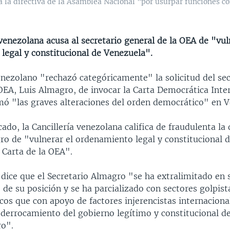
a directiva de la Asamblea Nacional "por usurpar funciones con
 venezolana acusa al secretario general de la OEA de "vul
legal y constitucional de Venezuela".
enezolano "rechazó categóricamente" la solicitud del sec
 OEA, Luis Almagro, de invocar la Carta Democrática Int
amó "las graves alteraciones del orden democrático" en V
do, la Cancillería venezolana califica de fraudulenta la 
ro de "vulnerar el ordenamiento legal y constitucional 
a Carta de la OEA".
dice que el Secretario Almagro "se ha extralimitado en 
de su posición y se ha parcializado con sectores golpista
cos que con apoyo de factores injerencistas internaciona
derrocamiento del gobierno legítimo y constitucional de
ro".