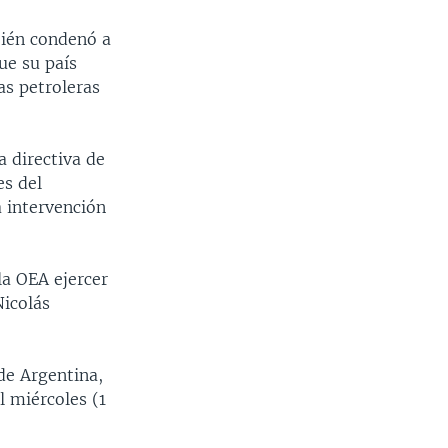
bién condenó a
ue su país
as petroleras
 directiva de
es del
a intervención
la OEA ejercer
Nicolás
de Argentina,
l miércoles (1