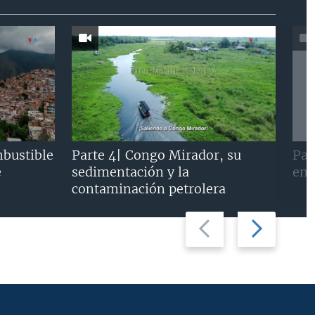
mbustible
Parte 4| Congo Mirador, su
Par
e
sedimentación y la
en 
contaminación petrolera
Previous
Next
slide
slide