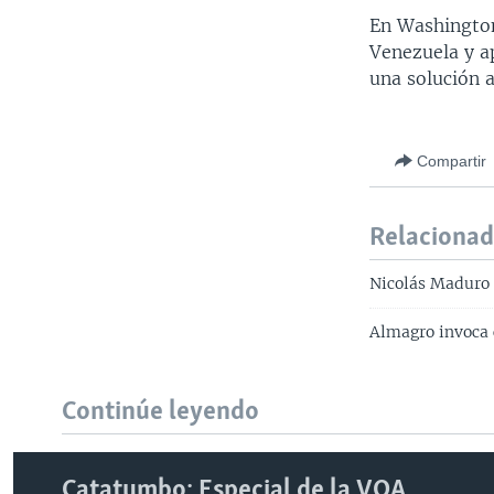
En Washington
Venezuela y a
una solución a
Compartir
Relaciona
Nicolás Maduro 
Almagro invoca 
Continúe leyendo
Catatumbo: Especial de la VOA