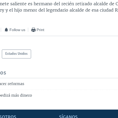
inete saliente es hermano del recién retirado alcalde de 
y y el hijo menor del legendario alcalde de esa ciudad Ri
Follow us
Print
Estados Unidos
dos
acer reformas
pedirá más dinero
SOTROS
SÍGANOS