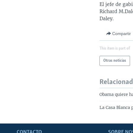
El jefe de gab
Richard M.Dale
Daley.
Compartir
This item is part of
Otras noticias
Relaciona
Obama quiere h
La Casa Blanca 
CONTACTO
SOBRE NO