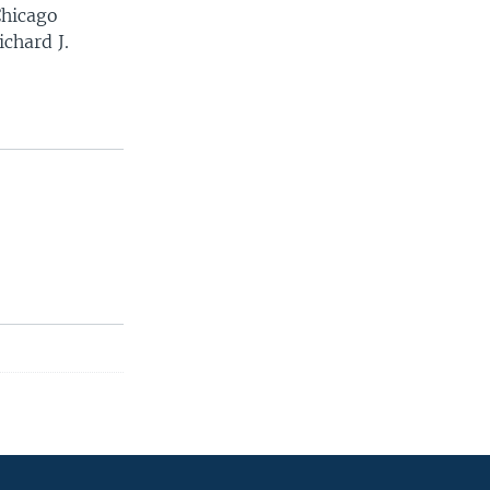
Chicago
chard J.