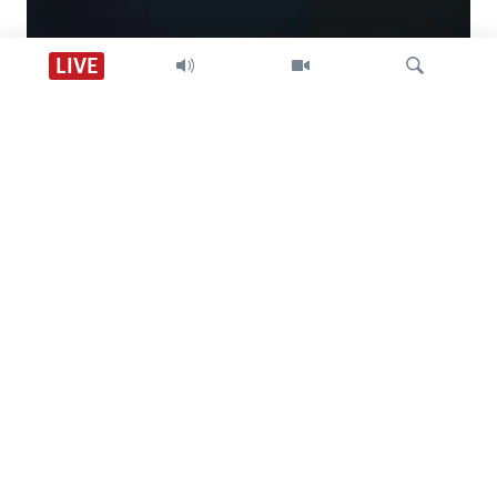
Descarga VOA +
LIVE
Visión 360
Búsqueda
SÍGANOS
CONTACTO
SOBRE NOSOTROS
ACCESIBILIDAD