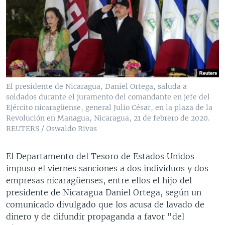
MULTIMEDIA
VENEZUELA
NICARAGUA
ECONOMÍA
PROGRAMAS TV
BRASIL
ENTRETENIMIENTO Y CULTURA
VIDEOS
RADIO
TECNOLOGÍA
FOTOGRAFÍA
EL MUNDO AL DÍA
DIRECT
DEPORTES
AUDIOS
FORO INTERAMERICANO
AVANCE INFORMATIVO
DOCUMENTALES DE LA VOA
CIENCIA Y SALUD
VISIÓN 360
AUDIONOTICIAS
El presidente de Nicaragua, Daniel Ortega, saluda a
soldados durante el juramento del comandante en jefe del
LAS CLAVES
BUENOS DÍAS AMÉRICA
Ejército nicaragüense, general Julio César, en la plaza de la
Learning English
PANORAMA
ESTADOS UNIDOS AL DÍA
Revolución en Managua, Nicaragua, 21 de febrero de 2020.
REUTERS / Oswaldo Rivas
SÍGANOS
EL MUNDO AL DÍA [RADIO]
FORO [RADIO]
El Departamento del Tesoro de Estados Unidos
impuso el viernes sanciones a dos individuos y dos
DEPORTIVO INTERNACIONAL
empresas nicaragüenses, entre ellos el hijo del
Idiomas
NOTA ECONÓMICA
presidente de Nicaragua Daniel Ortega, según un
comunicado divulgado que los acusa de lavado de
ENTRETENIMIENTO
dinero y de difundir propaganda a favor "del