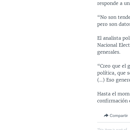
responde a un
“No son tende
pero son datos
El analista po
Nacional Elect
generales.
“Creo que el 
política, que 
(...) Eso gene
Hasta el mome
confirmación o
Compartir