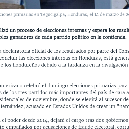
ciones primarias en Tegucigalpa, Honduras, el 14 de marzo de 2
izó un proceso de elecciones internas y espera los resul
bles ganadores de cada partido político en la contienda.
a declaratoria oficial de los resultados por parte del Con
 concluir las elecciones internas en Honduras, está gene
e los hondureños debido a la tardanza en la divulgación 
oamericano celebró el domingo elecciones primarias para 
 de los tres partidos más importantes del país de cara a
esidenciales de noviembre, donde se elegirá al sucesor d
Hernández, acusado en Estados Unidos de crear un "nar
 el poder desde 2014, dejará el cargo tras dos gobiernos
sto empañados por acusaciones de fraude electoral, corr