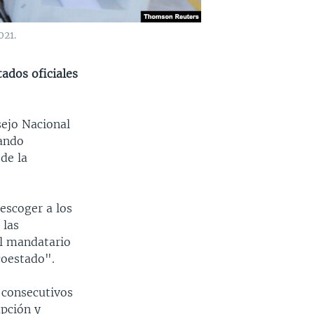
021.
tados oficiales
sejo Nacional
rando
de la
escoger a los
 las
el mandatario
coestado".
 consecutivos
upción y