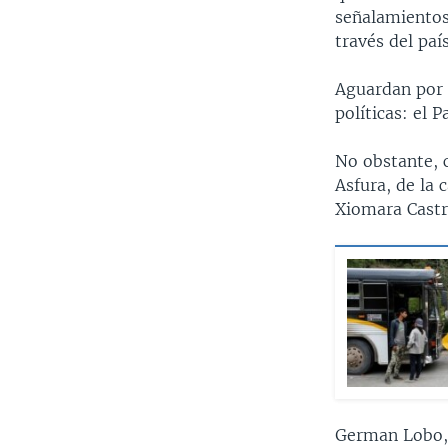
señalamientos
través del paí
Aguardan por l
políticas: el 
No obstante, 
Asfura, de la 
Xiomara Castr
German Lobo, 