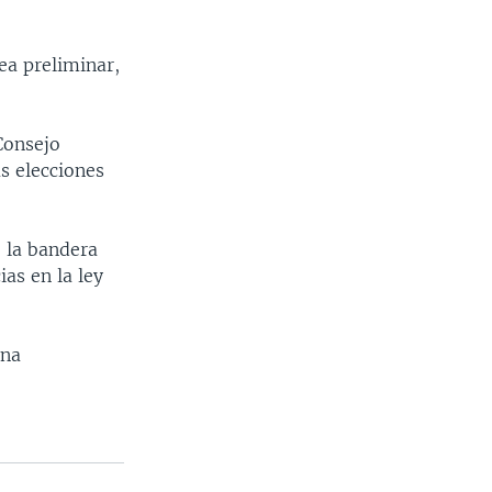
ea preliminar,
Consejo
as elecciones
 la bandera
ias en la ley
una