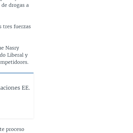
 de drogas a
s tres fuerzas
ue Nasry
do Liberal y
ompetidores.
aciones EE.
te proceso