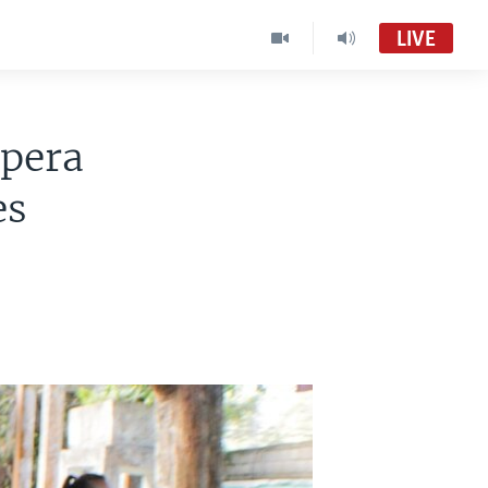
LIVE
spera
es