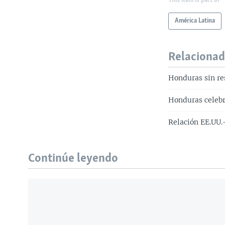
This item is part of
América Latina
Relaciona
Honduras sin res
Honduras celebr
Relación EE.UU.
Continúe leyendo