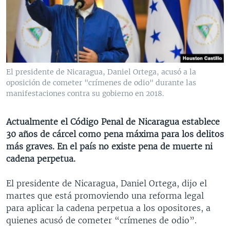
MULTIMEDIA
VENEZUELA
NICARAGUA
ECONOMÍA
PROGRAMAS TV
BRASIL
ENTRETENIMIENTO Y CULTURA
VIDEOS
RADIO
TECNOLOGÍA
FOTOGRAFÍA
EL MUNDO AL DÍA
DIRECT
DEPORTES
AUDIOS
FORO INTERAMERICANO
AVANCE INFORMATIVO
El presidente de Nicaragua, Daniel Ortega, acusó a la
oposición de cometer "crímenes de odio" durante las
DOCUMENTALES DE LA VOA
CIENCIA Y SALUD
VISIÓN 360
AUDIONOTICIAS
manifestaciones contra su gobierno en 2018.
LAS CLAVES
BUENOS DÍAS AMÉRICA
Learning English
PANORAMA
ESTADOS UNIDOS AL DÍA
Actualmente el Código Penal de Nicaragua establece
30 años de cárcel como pena máxima para los delitos
SÍGANOS
EL MUNDO AL DÍA [RADIO]
más graves. En el país no existe pena de muerte ni
FORO [RADIO]
cadena perpetua.
DEPORTIVO INTERNACIONAL
El presidente de Nicaragua, Daniel Ortega, dijo el
Idiomas
NOTA ECONÓMICA
martes que está promoviendo una reforma legal
para aplicar la cadena perpetua a los opositores, a
ENTRETENIMIENTO
quienes acusó de cometer “crímenes de odio”.