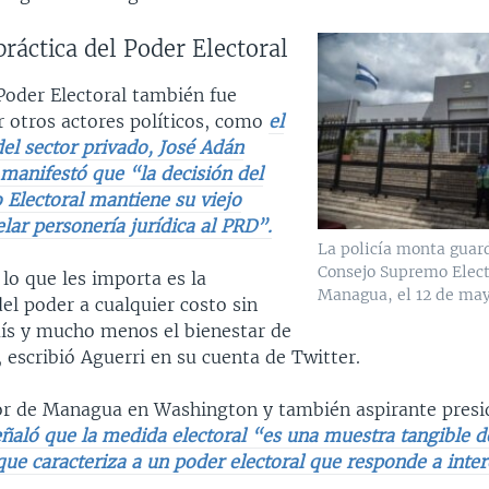
práctica del Poder Electoral
Poder Electoral también fue
 otros actores políticos, como
el
el sector privado, José Adán
manifestó que “la decisión del
 Electoral mantiene su viejo
elar personería jurídica al PRD”.
La policía monta guard
Consejo Supremo Elect
lo que les importa es la
Managua, el 12 de may
el poder a cualquier costo sin
aís y mucho menos el bienestar de
 escribió Aguerri en su cuenta de Twitter.
r de Managua en Washington y también aspirante presid
ñaló que la medida electoral “es una muestra tangible d
que caracteriza a un poder electoral que responde a inte