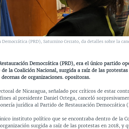
 Democrática (PRD), Saturnino Cerrato, da detalles sobre la cance
 Restauración Democrática (PRD), era el único partido op
de la Coalición Nacional, surgida a raíz de las protestas
 decenas de organizaciones. opositoras.
ectoral de Nicaragua, señalado por críticos de estar cont
fines al presidente Daniel Ortega, canceló sorpresivame
onería jurídica al Partido de Restauración Democrática 
único instituto político que se encontraba dentro de la C
organización surgida a raíz de las protestas en 2018, y q