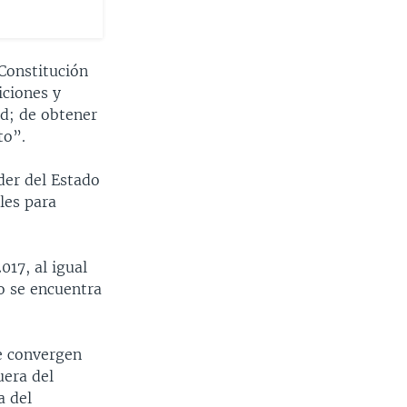
 Constitución
iciones y
ad; de obtener
to”.
der del Estado
les para
017, al igual
o se encuentra
de convergen
uera del
a del