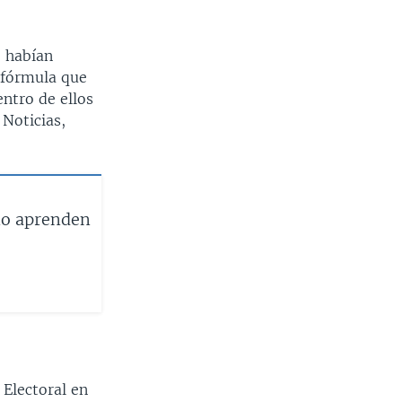
e habían
a fórmula que
entro de ellos
 Noticias,
 no aprenden
 Electoral en