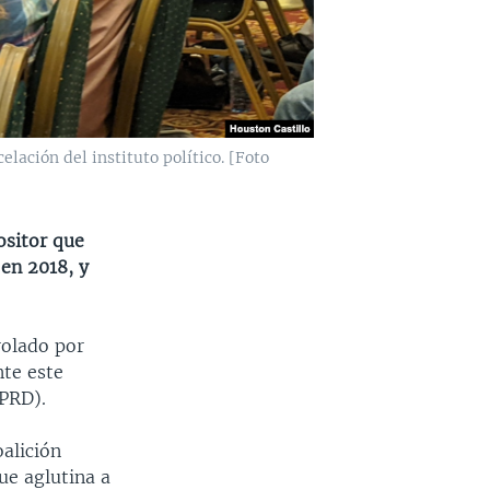
lación del instituto político. [Foto
ositor que
 en 2018, y
rolado por
nte este
(PRD).
oalición
ue aglutina a