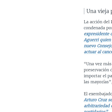
Una vieja 
La acción del 
condenada por
expresidente d
Aguerri quien 
nuevo Consejo
actuar al canc
“Una vez más 
preservación d
importar el p
las mayorías”,
El exembajado
Arturo Cruz se
arbitrariedad 
partidarios”.