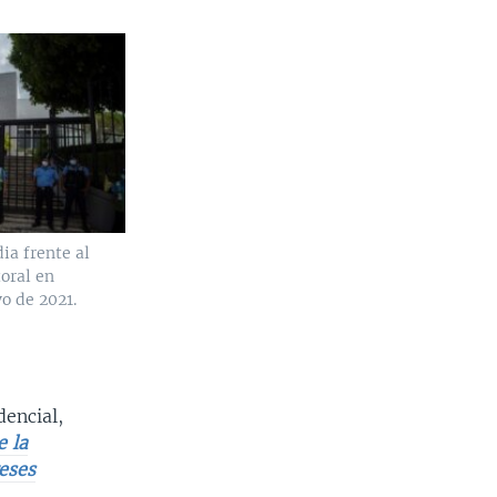
ia frente al
oral en
o de 2021.
encial,
e la
reses