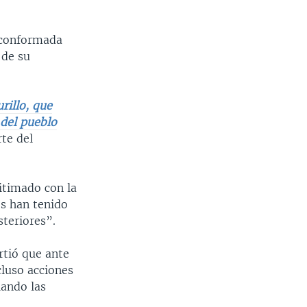
 conformada
 de su
rillo, que
 del pueblo
rte del
itimado con la
es han tenido
steriores”.
rtió que ante
cluso acciones
iando las