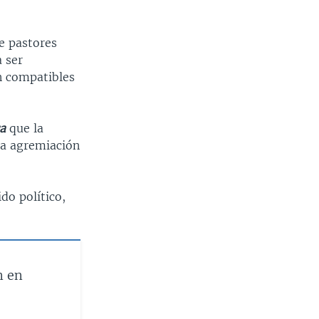
e pastores
a ser
n compatibles
a
que la
la agremiación
do político,
n en