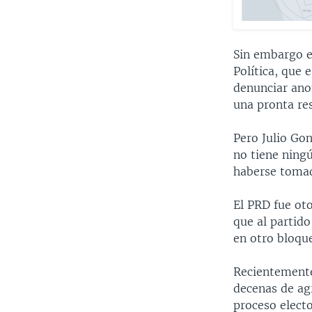
Sin embargo el
Política, que 
denunciar anom
una pronta re
Pero Julio Go
no tiene ning
haberse toma
El PRD fue oto
que al partid
en otro bloque
Recientemente
decenas de ag
proceso elect