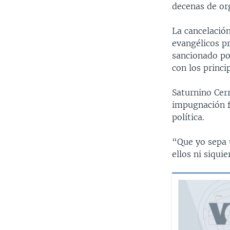
decenas de or
La cancelació
evangélicos pr
sancionado po
con los princi
Saturnino Cerr
impugnación f
política.
“Que yo sepa u
ellos ni siqui