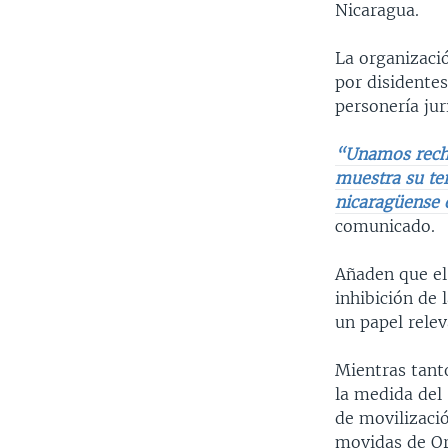
Nicaragua.
La organizac
por disidentes
personería jur
“Unamos recha
muestra su ter
nicaragüense 
comunicado.
Añaden que el
inhibición de 
un papel relev
Mientras tant
la medida del 
de movilizaci
movidas de Or