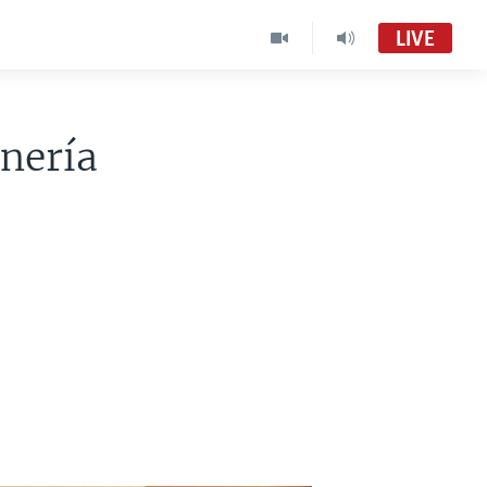
LIVE
onería