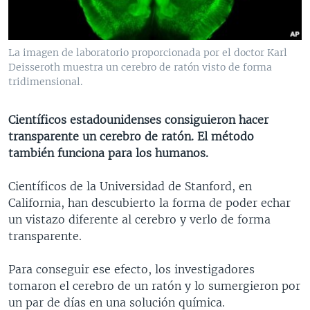
MULTIMEDIA
VENEZUELA
NICARAGUA
ECONOMÍA
PROGRAMAS TV
BRASIL
ENTRETENIMIENTO Y CULTURA
VIDEOS
La imagen de laboratorio proporcionada por el doctor Karl
RADIO
TECNOLOGÍA
FOTOGRAFÍA
EL MUNDO AL DÍA
Deisseroth muestra un cerebro de ratón visto de forma
tridimensional.
DIRECT
DEPORTES
AUDIOS
FORO INTERAMERICANO
AVANCE INFORMATIVO
DOCUMENTALES DE LA VOA
CIENCIA Y SALUD
VISIÓN 360
AUDIONOTICIAS
Científicos estadounidenses consiguieron hacer
transparente un cerebro de ratón. El método
LAS CLAVES
BUENOS DÍAS AMÉRICA
Learning English
también funciona para los humanos.
PANORAMA
ESTADOS UNIDOS AL DÍA
Científicos de la Universidad de Stanford, en
SÍGANOS
EL MUNDO AL DÍA [RADIO]
California, han descubierto la forma de poder echar
FORO [RADIO]
un vistazo diferente al cerebro y verlo de forma
transparente.
DEPORTIVO INTERNACIONAL
Idiomas
NOTA ECONÓMICA
Para conseguir ese efecto, los investigadores
tomaron el cerebro de un ratón y lo sumergieron por
ENTRETENIMIENTO
un par de días en una solución química.