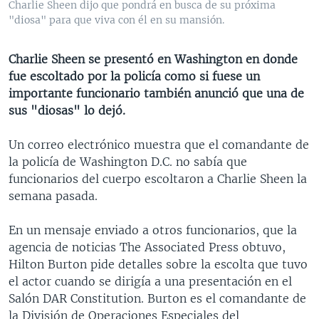
Charlie Sheen dijo que pondrá en busca de su próxima
MULTIMEDIA
VENEZUELA
NICARAGUA
ECONOMÍA
"diosa" para que viva con él en su mansión.
PROGRAMAS TV
BRASIL
ENTRETENIMIENTO Y CULTURA
VIDEOS
Charlie Sheen se presentó en Washington en donde
RADIO
TECNOLOGÍA
FOTOGRAFÍA
EL MUNDO AL DÍA
fue escoltado por la policía como si fuese un
DIRECT
DEPORTES
AUDIOS
FORO INTERAMERICANO
AVANCE INFORMATIVO
importante funcionario también anunció que una de
sus "diosas" lo dejó.
DOCUMENTALES DE LA VOA
CIENCIA Y SALUD
VISIÓN 360
AUDIONOTICIAS
LAS CLAVES
BUENOS DÍAS AMÉRICA
Un correo electrónico muestra que el comandante de
Learning English
la policía de Washington D.C. no sabía que
PANORAMA
ESTADOS UNIDOS AL DÍA
funcionarios del cuerpo escoltaron a Charlie Sheen la
SÍGANOS
EL MUNDO AL DÍA [RADIO]
semana pasada.
FORO [RADIO]
En un mensaje enviado a otros funcionarios, que la
DEPORTIVO INTERNACIONAL
agencia de noticias The Associated Press obtuvo,
Idiomas
Hilton Burton pide detalles sobre la escolta que tuvo
NOTA ECONÓMICA
el actor cuando se dirigía a una presentación en el
ENTRETENIMIENTO
Salón DAR Constitution. Burton es el comandante de
la División de Operaciones Especiales del