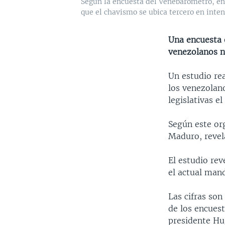
Según la encuesta del Venebarómetro, en
que el chavismo se ubica tercero en inten
Una encuesta 
venezolanos no
Un estudio re
los venezolano
legislativas e
Según este org
Maduro, revela
El estudio rev
el actual mand
Las cifras son
de los encuest
presidente Hu