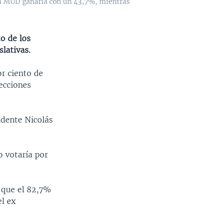
 la MUD ganaría con un 43,7%, mientras
o de los
lativas.
r ciento de
ecciones
idente Nicolás
o votaría por
a que el 82,7%
el ex