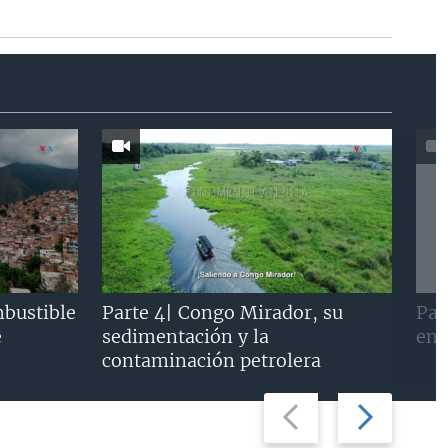
mbustible
Parte 4| Congo Mirador, su
Par
e
sedimentación y la
en 
contaminación petrolera
Previous
Next
slide
slide