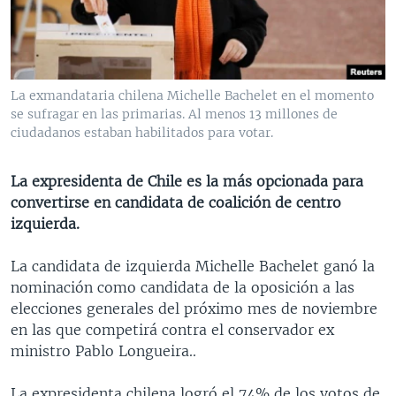
MULTIMEDIA
VENEZUELA
NICARAGUA
ECONOMÍA
PROGRAMAS TV
BRASIL
ENTRETENIMIENTO Y CULTURA
VIDEOS
RADIO
TECNOLOGÍA
FOTOGRAFÍA
EL MUNDO AL DÍA
La exmandataria chilena Michelle Bachelet en el momento
DIRECT
DEPORTES
AUDIOS
FORO INTERAMERICANO
AVANCE INFORMATIVO
se sufragar en las primarias. Al menos 13 millones de
ciudadanos estaban habilitados para votar.
DOCUMENTALES DE LA VOA
CIENCIA Y SALUD
VISIÓN 360
AUDIONOTICIAS
LAS CLAVES
BUENOS DÍAS AMÉRICA
La expresidenta de Chile es la más opcionada para
Learning English
convertirse en candidata de coalición de centro
PANORAMA
ESTADOS UNIDOS AL DÍA
izquierda.
SÍGANOS
EL MUNDO AL DÍA [RADIO]
La candidata de izquierda Michelle Bachelet ganó la
FORO [RADIO]
nominación como candidata de la oposición a las
DEPORTIVO INTERNACIONAL
elecciones generales del próximo mes de noviembre
Idiomas
en las que competirá contra el conservador ex
NOTA ECONÓMICA
ministro Pablo Longueira..
ENTRETENIMIENTO
La expresidenta chilena logró el 74% de los votos de