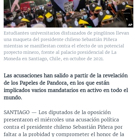
MULTIMEDIA
VENEZUELA
NICARAGUA
ECONOMÍA
PROGRAMAS TV
BRASIL
ENTRETENIMIENTO Y CULTURA
VIDEOS
RADIO
TECNOLOGÍA
FOTOGRAFÍA
EL MUNDO AL DÍA
Estudiantes universitarios disfrazados de pingüinos llevan
DIRECT
DEPORTES
AUDIOS
FORO INTERAMERICANO
AVANCE INFORMATIVO
una maqueta del presidente chileno Sebastián Piñera
mientras se manifiestan contra el efecto de un potencial
DOCUMENTALES DE LA VOA
CIENCIA Y SALUD
VISIÓN 360
AUDIONOTICIAS
proyecto minero, frente al palacio presidencial de La
Moneda en Santiago, Chile, en octubre de 2021.
LAS CLAVES
BUENOS DÍAS AMÉRICA
Learning English
PANORAMA
ESTADOS UNIDOS AL DÍA
Las acusaciones han salido a partir de la revelación
SÍGANOS
de los Papeles de Pandora, en los que están
EL MUNDO AL DÍA [RADIO]
implicados varios mandatarios en activo en todo el
FORO [RADIO]
mundo.
DEPORTIVO INTERNACIONAL
Idiomas
SANTIAGO —
Los diputados de la oposición
NOTA ECONÓMICA
presentaron el miércoles una acusación política
contra el presidente chileno Sebastián Piñera por
ENTRETENIMIENTO
faltar a la probidad y comprometer el honor de la