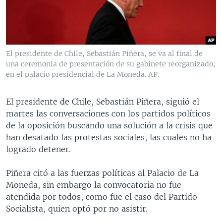
MULTIMEDIA
VENEZUELA
NICARAGUA
ECONOMÍA
PROGRAMAS TV
BRASIL
ENTRETENIMIENTO Y CULTURA
VIDEOS
RADIO
TECNOLOGÍA
FOTOGRAFÍA
EL MUNDO AL DÍA
El presidente de Chile, Sebastián Piñera, se va al final de
DIRECT
DEPORTES
AUDIOS
FORO INTERAMERICANO
AVANCE INFORMATIVO
una ceremonia de presentación de su gabinete reorganizado,
en el palacio presidencial de La Moneda. AP.
DOCUMENTALES DE LA VOA
CIENCIA Y SALUD
VISIÓN 360
AUDIONOTICIAS
LAS CLAVES
BUENOS DÍAS AMÉRICA
El presidente de Chile, Sebastián Piñera, siguió el
Learning English
martes las conversaciones con los partidos políticos
PANORAMA
ESTADOS UNIDOS AL DÍA
de la oposición buscando una solución a la crisis que
SÍGANOS
EL MUNDO AL DÍA [RADIO]
han desatado las protestas sociales, las cuales no ha
logrado detener.
FORO [RADIO]
DEPORTIVO INTERNACIONAL
Piñera citó a las fuerzas políticas al Palacio de La
Idiomas
Moneda, sin embargo la convocatoria no fue
NOTA ECONÓMICA
atendida por todos, como fue el caso del Partido
ENTRETENIMIENTO
Socialista, quien optó por no asistir.