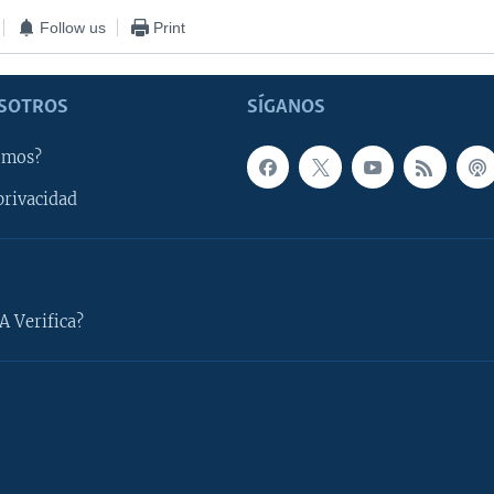
Follow us
Print
SOTROS
SÍGANOS
omos?
privacidad
A Verifica?