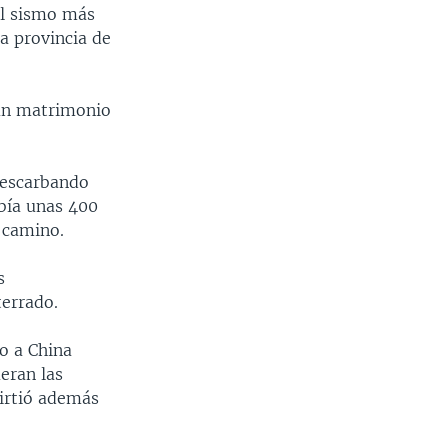
 al sismo más
a provincia de
 un matrimonio
s escarbando
abía unas 400
 camino.
s
terrado.
o a China
eran las
virtió además