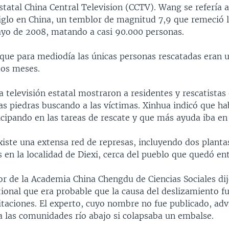
estatal China Central Television (CCTV). Wang se refería
siglo en China, un temblor de magnitud 7,9 que remeció l
yo de 2008, matando a casi 90.000 personas.
que para mediodía las únicas personas rescatadas eran
dos meses.
 televisión estatal mostraron a residentes y rescatista
las piedras buscando a las víctimas. Xinhua indicó que h
icipando en las tareas de rescate y que más ayuda iba en
xiste una extensa red de represas, incluyendo dos planta
s en la localidad de Diexi, cerca del pueblo que quedó en
or de la Academia China Chengdu de Ciencias Sociales dij
ional que era probable que la causa del deslizamiento fu
itaciones. El experto, cuyo nombre no fue publicado, ad
a las comunidades río abajo si colapsaba un embalse.