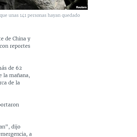
e que unas 141 personas hayan quedado
te de China y
 con reportes
más de 62
de la mañana,
rca de la
portaron
an", dijo
emergencia, a