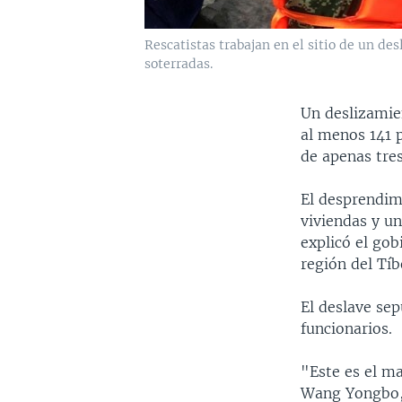
Rescatistas trabajan en el sitio de un d
soterradas.
Un deslizamien
al menos 141 p
de apenas tres
El desprendim
viviendas y un
explicó el gob
región del Tíb
El deslave sep
funcionarios.
"Este es el m
Wang Yongbo, 