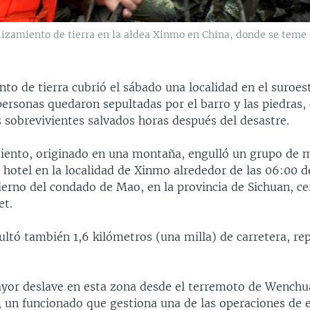
eslizamiento de tierra en la aldea Xinmo en China, donde se tem
to de tierra cubrió el sábado una localidad en el suroes
ersonas quedaron sepultadas por el barro y las piedras,
 sobrevivientes salvados horas después del desastre.
iento, originado en una montaña, engulló un grupo de 
 hotel en la localidad de Xinmo alrededor de las 06:00 
ierno del condado de Mao, en la provincia de Sichuan, ce
et.
ultó también 1,6 kilómetros (una milla) de carretera, re
ayor deslave en esta zona desde el terremoto de Wenchu
un funcionado que gestiona una de las operaciones de 