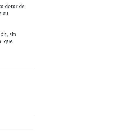
ra dotar de
e su
ón, sin
a, que