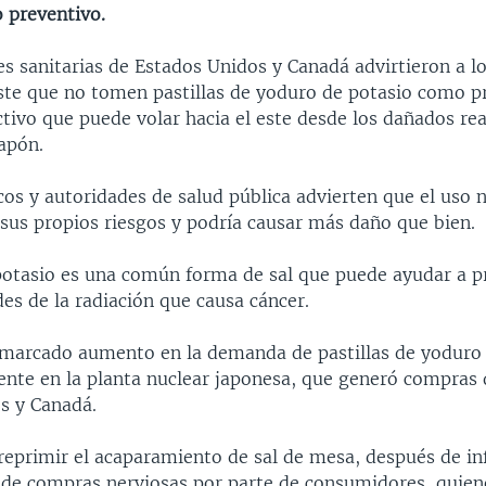
 preventivo.
s sanitarias de Estados Unidos y Canadá advirtieron a lo
este que no tomen pastillas de yoduro de potasio como p
ctivo que puede volar hacia el este desde los dañados re
apón.
s y autoridades de salud pública advierten que el uso n
 sus propios riesgos y podría causar más daño que bien.
potasio es una común forma de sal que puede ayudar a p
des de la radiación que causa cáncer.
marcado aumento en la demanda de pastillas de yoduro 
dente en la planta nuclear japonesa, que generó compras 
s y Canadá.
reprimir el acaparamiento de sal de mesa, después de i
 de compras nerviosas por parte de consumidores, quien