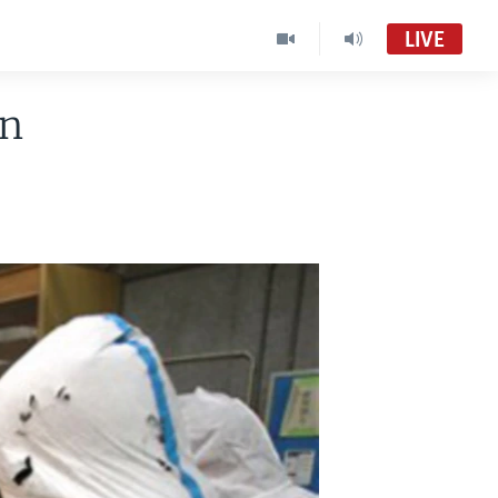
LIVE
ón