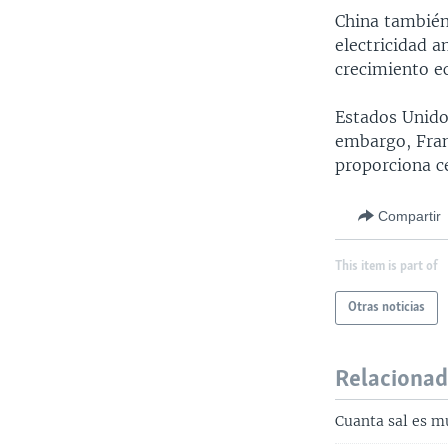
China también
electricidad 
crecimiento ec
Estados Unido
embargo, Fran
proporciona c
Compartir
This item is part of
Otras noticias
Relaciona
Cuanta sal es m