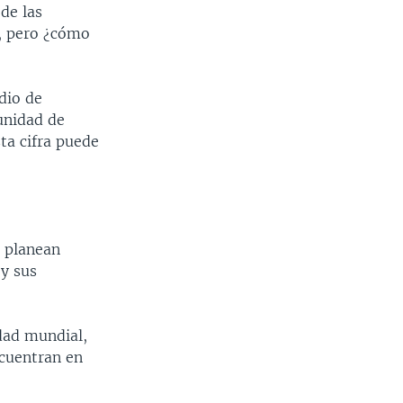
de las
a, pero ¿cómo
dio de
 unidad de
ta cifra puede
s planean
 y sus
idad mundial,
ncuentran en