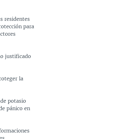
s residentes
rotección para
actores
o justificado
roteger la
de potasio
de pánico en
nformaciones
es