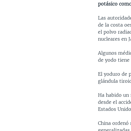
potásico como
Las autoridade
de la costa o
el polvo radia
nucleares en J
Algunos médico
de yodo tiene
El yoduro de 
glándula tiroi
Ha habido un 
desde el acci
Estados Unido
China ordenó 
generalizadas