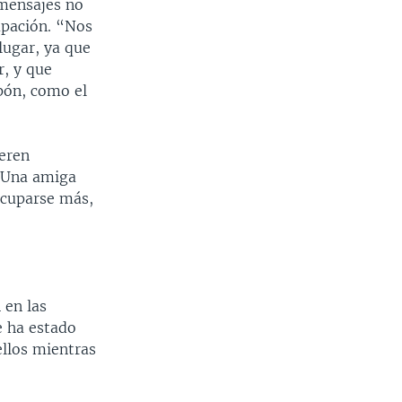
 mensajes no
cupación. “Nos
lugar, ya que
r, y que
pón, como el
ieren
. Una amiga
ocuparse más,
 en las
e ha estado
ellos mientras