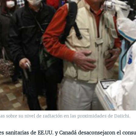
s sobre su nivel de radiación en las proximidades de Daiichi.
es sanitarias de EE.UU. y Canadá desaconsejaron el con