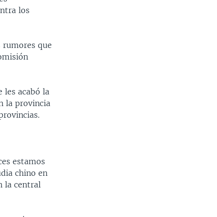
ntra los
os rumores que
comisión
 les acabó la
 la provincia
provincias.
nces estamos
udia chino en
 la central