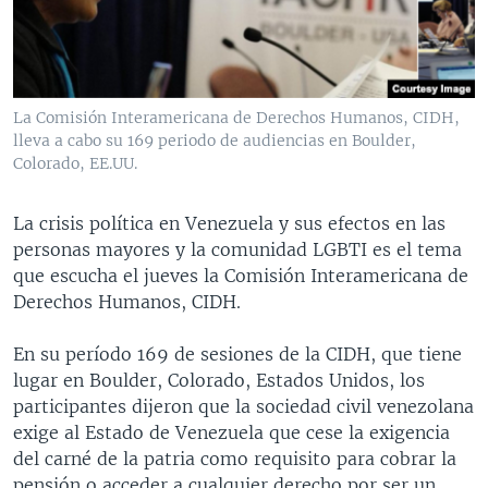
MULTIMEDIA
VENEZUELA
NICARAGUA
ECONOMÍA
PROGRAMAS TV
BRASIL
ENTRETENIMIENTO Y CULTURA
VIDEOS
RADIO
TECNOLOGÍA
FOTOGRAFÍA
EL MUNDO AL DÍA
La Comisión Interamericana de Derechos Humanos, CIDH,
DIRECT
DEPORTES
AUDIOS
FORO INTERAMERICANO
AVANCE INFORMATIVO
lleva a cabo su 169 periodo de audiencias en Boulder,
Colorado, EE.UU.
DOCUMENTALES DE LA VOA
CIENCIA Y SALUD
VISIÓN 360
AUDIONOTICIAS
LAS CLAVES
BUENOS DÍAS AMÉRICA
La crisis política en Venezuela y sus efectos en las
Learning English
personas mayores y la comunidad LGBTI es el tema
PANORAMA
ESTADOS UNIDOS AL DÍA
que escucha el jueves la Comisión Interamericana de
SÍGANOS
EL MUNDO AL DÍA [RADIO]
Derechos Humanos, CIDH.
FORO [RADIO]
En su período 169 de sesiones de la CIDH, que tiene
DEPORTIVO INTERNACIONAL
lugar en Boulder, Colorado, Estados Unidos, los
Idiomas
participantes dijeron que la sociedad civil venezolana
NOTA ECONÓMICA
exige al Estado de Venezuela que cese la exigencia
ENTRETENIMIENTO
del carné de la patria como requisito para cobrar la
pensión o acceder a cualquier derecho por ser un