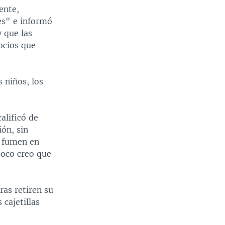
ente,
es" e informó
 que las
ocios que
 niños, los
alificó de
ión, sin
e fumen en
poco creo que
ras retiren su
 cajetillas