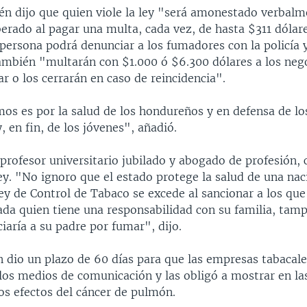
ién dijo que quien viole la ley "será amonestado verbalm
berado al pagar una multa, cada vez, de hasta $311 dólar
persona podrá denunciar a los fumadores con la policía y
ambién "multarán con $1.000 ó $6.300 dólares a los neg
 o los cerrarán en caso de reincidencia".
os es por la salud de los hondureños y en defensa de los
, en fin, de los jóvenes", añadió.
profesor universitario jubilado y abogado de profesión, c
ley. "No ignoro que el estado protege la salud de una nac
ey de Control de Tabaco se excede al sancionar a los qu
ada quien tiene una responsabilidad con su familia, tam
iaría a su padre por fumar", dijo.
 dio un plazo de 60 días para que las empresas tabacale
los medios de comunicación y las obligó a mostrar en las
os efectos del cáncer de pulmón.