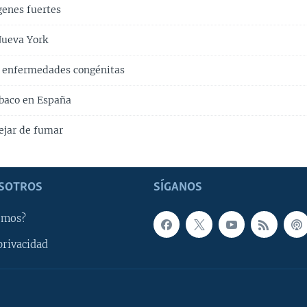
enes fuertes
Nueva York
enfermedades congénitas
abaco en España
ejar de fumar
SOTROS
SÍGANOS
omos?
privacidad