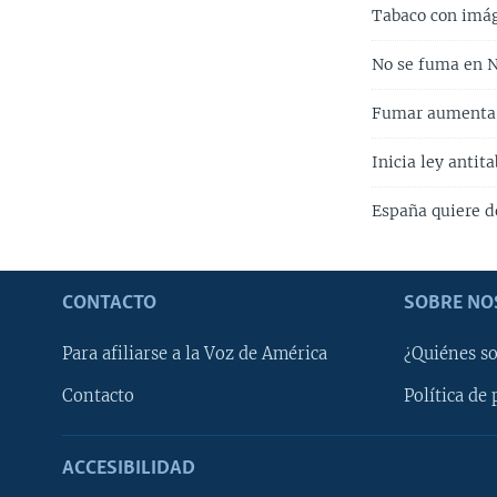
Tabaco con imág
No se fuma en 
Fumar aumenta 
Inicia ley antit
España quiere d
CONTACTO
SOBRE NO
Para afiliarse a la Voz de América
¿Quiénes s
Contacto
Política de 
ACCESIBILIDAD
Learning English