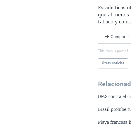
Estadísticas 
que al menos 
tabaco y cont
Compartir
This item is part of
Otras noticias
Relaciona
OMS contra el ci
Brasil prohíbe 
Playa francesa li