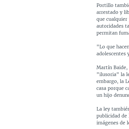
Portillo tamb
arrestado y li
que cualquier 
autoridades t
permitan fumar
"Lo que hacem
adolescentes y
Martín Baide, 
"ilusoria" la 
embargo, la L
casa porque c
un hijo denunc
La ley también
publicidad de 
imágenes de l