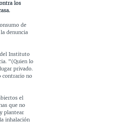
ontra los
asa.
 consumo de
 la denuncia
del Instituto
ia. "(Quien lo
lugar privado.
o contrario no
abiertos el
onas que no
y plantear
la inhalación