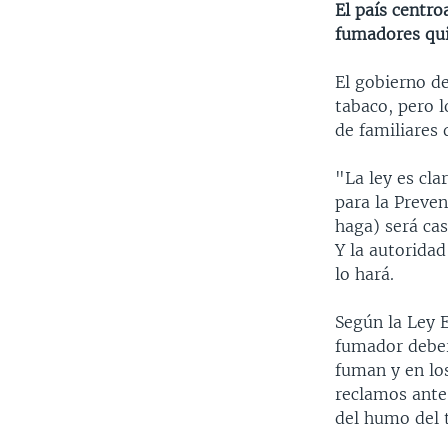
El país centro
fumadores qui
El gobierno d
tabaco, pero l
de familiares
"La ley es cla
para la Preve
haga) será ca
Y la autoridad
lo hará.
Según la Ley E
fumador deber
fuman y en los
reclamos ante
del humo del 