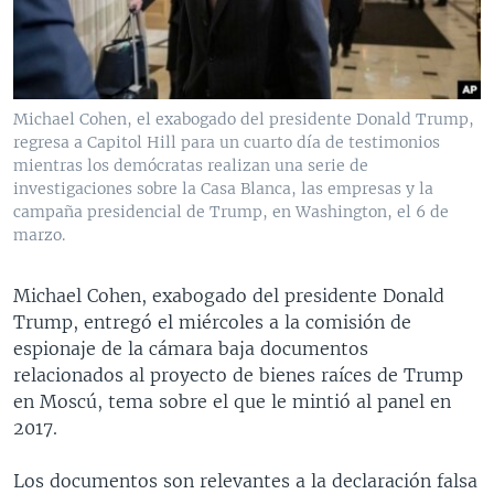
MULTIMEDIA
VENEZUELA
NICARAGUA
ECONOMÍA
PROGRAMAS TV
BRASIL
ENTRETENIMIENTO Y CULTURA
VIDEOS
RADIO
TECNOLOGÍA
FOTOGRAFÍA
EL MUNDO AL DÍA
Michael Cohen, el exabogado del presidente Donald Trump,
DIRECT
DEPORTES
AUDIOS
FORO INTERAMERICANO
AVANCE INFORMATIVO
regresa a Capitol Hill para un cuarto día de testimonios
mientras los demócratas realizan una serie de
DOCUMENTALES DE LA VOA
CIENCIA Y SALUD
VISIÓN 360
AUDIONOTICIAS
investigaciones sobre la Casa Blanca, las empresas y la
campaña presidencial de Trump, en Washington, el 6 de
LAS CLAVES
BUENOS DÍAS AMÉRICA
marzo.
Learning English
PANORAMA
ESTADOS UNIDOS AL DÍA
Michael Cohen, exabogado del presidente Donald
SÍGANOS
EL MUNDO AL DÍA [RADIO]
Trump, entregó el miércoles a la comisión de
FORO [RADIO]
espionaje de la cámara baja documentos
relacionados al proyecto de bienes raíces de Trump
DEPORTIVO INTERNACIONAL
en Moscú, tema sobre el que le mintió al panel en
Idiomas
NOTA ECONÓMICA
2017.
ENTRETENIMIENTO
Los documentos son relevantes a la declaración falsa