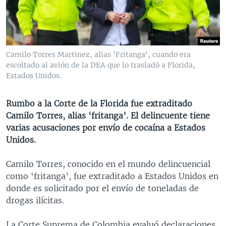
MULTIMEDIA
VENEZUELA
NICARAGUA
ECONOMÍA
PROGRAMAS TV
BRASIL
ENTRETENIMIENTO Y CULTURA
VIDEOS
RADIO
TECNOLOGÍA
FOTOGRAFÍA
EL MUNDO AL DÍA
Camilo Torres Martinez, alias 'Fritanga', cuando era
DIRECT
DEPORTES
AUDIOS
FORO INTERAMERICANO
AVANCE INFORMATIVO
escoltado al avión de la DEA que lo trasladó a Florida,
Estados Unidos.
DOCUMENTALES DE LA VOA
CIENCIA Y SALUD
VISIÓN 360
AUDIONOTICIAS
LAS CLAVES
BUENOS DÍAS AMÉRICA
Rumbo a la Corte de la Florida fue extraditado
Learning English
Camilo Torres, alias ‘fritanga’. El delincuente tiene
PANORAMA
ESTADOS UNIDOS AL DÍA
varias acusaciones por envío de cocaína a Estados
SÍGANOS
EL MUNDO AL DÍA [RADIO]
Unidos.
FORO [RADIO]
Camilo Torres, conocido en el mundo delincuencial
DEPORTIVO INTERNACIONAL
como ‘fritanga’, fue extraditado a Estados Unidos en
Idiomas
donde es solicitado por el envío de toneladas de
NOTA ECONÓMICA
drogas ilícitas.
ENTRETENIMIENTO
La Corte Suprema de Colombia evaluó declaraciones