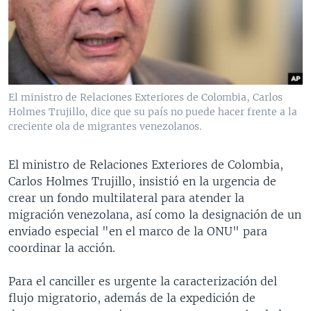
MULTIMEDIA
VENEZUELA
NICARAGUA
ECONOMÍA
PROGRAMAS TV
BRASIL
ENTRETENIMIENTO Y CULTURA
VIDEOS
RADIO
TECNOLOGÍA
FOTOGRAFÍA
EL MUNDO AL DÍA
DIRECT
DEPORTES
AUDIOS
FORO INTERAMERICANO
AVANCE INFORMATIVO
El ministro de Relaciones Exteriores de Colombia, Carlos
Holmes Trujillo, dice que su país no puede hacer frente a la
DOCUMENTALES DE LA VOA
CIENCIA Y SALUD
VISIÓN 360
AUDIONOTICIAS
creciente ola de migrantes venezolanos.
LAS CLAVES
BUENOS DÍAS AMÉRICA
Learning English
PANORAMA
ESTADOS UNIDOS AL DÍA
El ministro de Relaciones Exteriores de Colombia,
Carlos Holmes Trujillo, insistió en la urgencia de
SÍGANOS
EL MUNDO AL DÍA [RADIO]
crear un fondo multilateral para atender la
FORO [RADIO]
migración venezolana, así como la designación de un
enviado especial "en el marco de la ONU" para
DEPORTIVO INTERNACIONAL
coordinar la acción.
Idiomas
NOTA ECONÓMICA
Para el canciller es urgente la caracterización del
ENTRETENIMIENTO
flujo migratorio, además de la expedición de