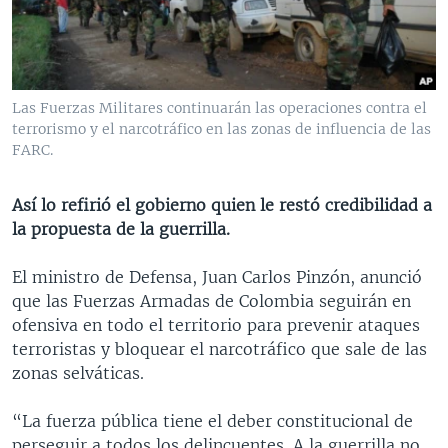
MULTIMEDIA
VENEZUELA
NICARAGUA
ECONOMÍA
PROGRAMAS TV
BRASIL
ENTRETENIMIENTO Y CULTURA
VIDEOS
RADIO
TECNOLOGÍA
FOTOGRAFÍA
EL MUNDO AL DÍA
Las Fuerzas Militares continuarán las operaciones contra el
DIRECT
DEPORTES
AUDIOS
FORO INTERAMERICANO
AVANCE INFORMATIVO
terrorismo y el narcotráfico en las zonas de influencia de las
FARC.
DOCUMENTALES DE LA VOA
CIENCIA Y SALUD
VISIÓN 360
AUDIONOTICIAS
LAS CLAVES
BUENOS DÍAS AMÉRICA
Así lo refirió el gobierno quien le restó credibilidad a
Learning English
la propuesta de la guerrilla.
PANORAMA
ESTADOS UNIDOS AL DÍA
SÍGANOS
EL MUNDO AL DÍA [RADIO]
El ministro de Defensa, Juan Carlos Pinzón, anunció
que las Fuerzas Armadas de Colombia seguirán en
FORO [RADIO]
ofensiva en todo el territorio para prevenir ataques
DEPORTIVO INTERNACIONAL
terroristas y bloquear el narcotráfico que sale de las
Idiomas
zonas selváticas.
NOTA ECONÓMICA
ENTRETENIMIENTO
“La fuerza pública tiene el deber constitucional de
perseguir a todos los delincuentes. A la guerrilla no