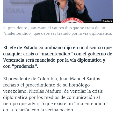
MULTIMEDIA
VENEZUELA
NICARAGUA
ECONOMÍA
PROGRAMAS TV
BRASIL
ENTRETENIMIENTO Y CULTURA
VIDEOS
RADIO
TECNOLOGÍA
FOTOGRAFÍA
EL MUNDO AL DÍA
El presidente Juan Manuel Santos dijo que se trata de un
DIRECT
DEPORTES
AUDIOS
FORO INTERAMERICANO
AVANCE INFORMATIVO
"malentendido" que debe ser tratado por la vía diplomática.
DOCUMENTALES DE LA VOA
CIENCIA Y SALUD
VISIÓN 360
AUDIONOTICIAS
El jefe de Estado colombiano dijo en un discurso que
LAS CLAVES
BUENOS DÍAS AMÉRICA
cualquier crisis o “malentendido” con el gobierno de
Learning English
Venezuela será manejado por la vía diplomática y
PANORAMA
ESTADOS UNIDOS AL DÍA
con “prudencia”.
SÍGANOS
EL MUNDO AL DÍA [RADIO]
El presidente de Colombia, Juan Manuel Santos,
FORO [RADIO]
rechazó el procedimiento de su homólogo
DEPORTIVO INTERNACIONAL
venezolano, Nicolás Maduro, de ventilar la crisis
Idiomas
diplomática por los medios de comunicación al
NOTA ECONÓMICA
tiempo que advirtió que existe un “malentendido”
ENTRETENIMIENTO
en la relación con la vecina nación.