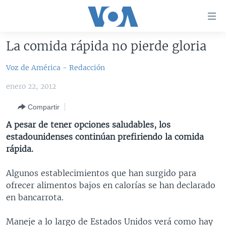
Enlaces
para
accesibilidad
La comida rápida no pierde gloria
Salte
AMÉRICA DEL NORTE
al
Voz de América - Redacción
ELECCIONES EEUU 2024
EEUU
contenido
enero 22, 2012
principal
VOA VERIFICA
MÉXICO
ELECCIONES EEUU
Salte
Compartir
AMÉRICA LATINA
HAITÍ
VOTO DIVIDIDO
VOA VERIFICA UCRANIA/RUSIA
al
A pesar de tener opciones saludables, los
navegador
CHINA EN AMÉRICA LATINA
VOA VERIFICA INMIGRACIÓN
ARGENTINA
estadounidenses continúan prefiriendo la comida
principal
CENTROAMÉRICA
VOA VERIFICA AMÉRICA LATINA
BOLIVIA
rápida.
Salte
a
OTRAS SECCIONES
COLOMBIA
COSTA RICA
Algunos establecimientos que han surgido para
búsqueda
ESPECIALES DE LA VOA
CHILE
EL SALVADOR
INMIGRACIÓN
ofrecer alimentos bajos en calorías se han declarado
en bancarrota.
LIBERTAD DE PRENSA
PERÚ
GUATEMALA
LIBERTAD DE PRENSA
UCRANIA
ECUADOR
HONDURAS
MUNDO
Maneje a lo largo de Estados Unidos verá como hay