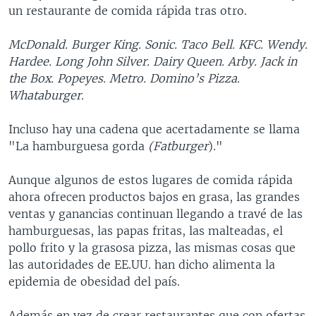
un restaurante de comida rápida tras otro.
MULTIMEDIA
VENEZUELA
NICARAGUA
ECONOMÍA
PROGRAMAS TV
BRASIL
ENTRETENIMIENTO Y CULTURA
VIDEOS
McDonald. Burger King. Sonic. Taco Bell. KFC. Wendy.
Hardee. Long John Silver. Dairy Queen. Arby. Jack in
RADIO
TECNOLOGÍA
FOTOGRAFÍA
EL MUNDO AL DÍA
the Box. Popeyes. Metro. Domino’s Pizza.
DIRECT
DEPORTES
AUDIOS
FORO INTERAMERICANO
AVANCE INFORMATIVO
Whataburger.
DOCUMENTALES DE LA VOA
CIENCIA Y SALUD
VISIÓN 360
AUDIONOTICIAS
Incluso hay una cadena que acertadamente se llama
LAS CLAVES
BUENOS DÍAS AMÉRICA
"La hamburguesa gorda
(Fatburger
)."
Learning English
PANORAMA
ESTADOS UNIDOS AL DÍA
Aunque algunos de estos lugares de comida rápida
SÍGANOS
EL MUNDO AL DÍA [RADIO]
ahora ofrecen productos bajos en grasa, las grandes
ventas y ganancias continuan llegando a travé de las
FORO [RADIO]
hamburguesas, las papas fritas, las malteadas, el
DEPORTIVO INTERNACIONAL
pollo frito y la grasosa pizza, las mismas cosas que
Idiomas
las autoridades de EE.UU. han dicho alimenta la
NOTA ECONÓMICA
epidemia de obesidad del país.
ENTRETENIMIENTO
Además en vez de crear restaurantes que con ofertas