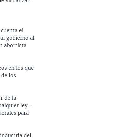
e visualizar.
 cuenta el
al gobierno al
ón abortista
eos en los que
 de los
r de la
alquier ley -
derales para
industria del