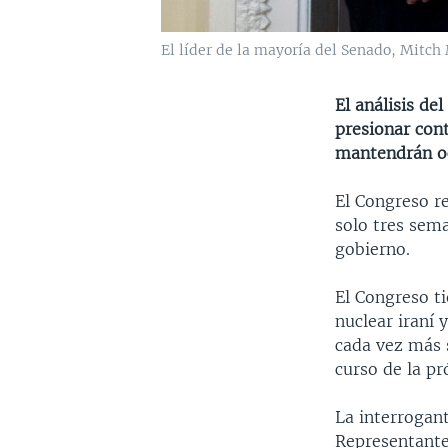
El líder de la mayoría del Senado, Mitch
El análisis de
presionar con
mantendrán oc
El Congreso r
solo tres sema
gobierno.
El Congreso ti
nuclear iraní 
cada vez más 
curso de la p
La interrogan
Representante