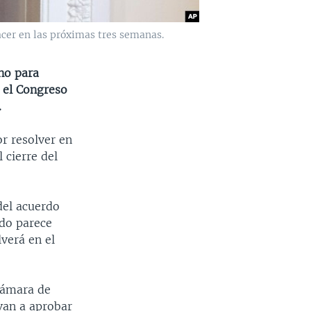
acer en las próximas tres semanas.
rno para
 el Congreso
.
r resolver en
 cierre del
del acuerdo
ado parece
verá en el
Cámara de
van a aprobar