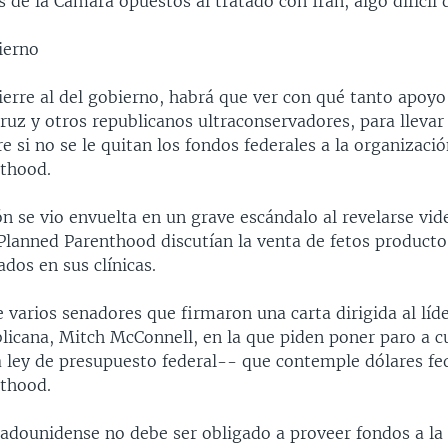
 de la Cámara opuestos al tratado con Irán, algo difícil d
ierno
ierre al del gobierno, habrá que ver con qué tanto apoyo
uz y otros republicanos ultraconservadores, para llevar 
re si no se le quitan los fondos federales a la organizaci
thood.
n se vio envuelta en un grave escándalo al revelarse vid
Planned Parenthood discutían la venta de fetos producto
ados en sus clínicas.
 varios senadores que firmaron una carta dirigida al líde
licana, Mitch McConnell, en la que piden poner paro a cu
a ley de presupuesto federal-- que contemple dólares fe
thood.
adounidense no debe ser obligado a proveer fondos a la 