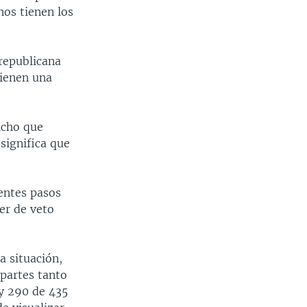
nos tienen los
republicana
tienen una
icho que
significa que
entes pasos
er de veto
a situación,
 partes tanto
 y 290 de 435