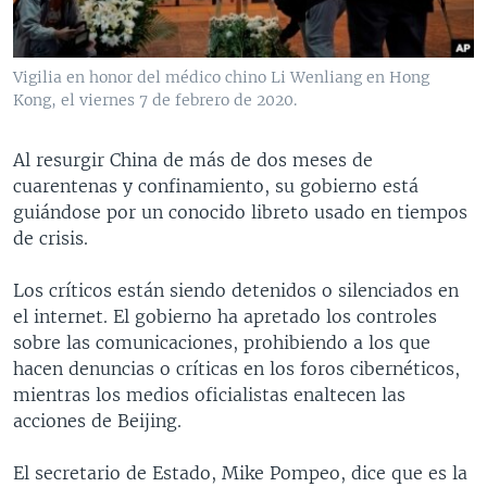
MULTIMEDIA
VENEZUELA
NICARAGUA
ECONOMÍA
PROGRAMAS TV
BRASIL
ENTRETENIMIENTO Y CULTURA
VIDEOS
Vigilia en honor del médico chino Li Wenliang en Hong
RADIO
TECNOLOGÍA
FOTOGRAFÍA
EL MUNDO AL DÍA
Kong, el viernes 7 de febrero de 2020.
DIRECT
DEPORTES
AUDIOS
FORO INTERAMERICANO
AVANCE INFORMATIVO
Al resurgir China de más de dos meses de
DOCUMENTALES DE LA VOA
CIENCIA Y SALUD
VISIÓN 360
AUDIONOTICIAS
cuarentenas y confinamiento, su gobierno está
guiándose por un conocido libreto usado en tiempos
LAS CLAVES
BUENOS DÍAS AMÉRICA
Learning English
de crisis.
PANORAMA
ESTADOS UNIDOS AL DÍA
Los críticos están siendo detenidos o silenciados en
SÍGANOS
EL MUNDO AL DÍA [RADIO]
el internet. El gobierno ha apretado los controles
FORO [RADIO]
sobre las comunicaciones, prohibiendo a los que
hacen denuncias o críticas en los foros cibernéticos,
DEPORTIVO INTERNACIONAL
mientras los medios oficialistas enaltecen las
Idiomas
NOTA ECONÓMICA
acciones de Beijing.
ENTRETENIMIENTO
El secretario de Estado, Mike Pompeo, dice que es la