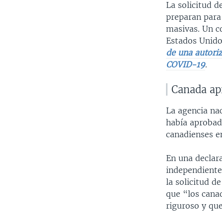
La solicitud d
preparan para
masivas. Un c
Estados Unido
de una autori
COVID-19
.
Canada ap
La agencia na
había aprobad
canadienses e
En una declar
independiente 
la solicitud d
que “los cana
riguroso y qu