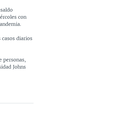
 saldo
ércoles con
pandemia.
casos diarios
e personas,
rsidad Johns