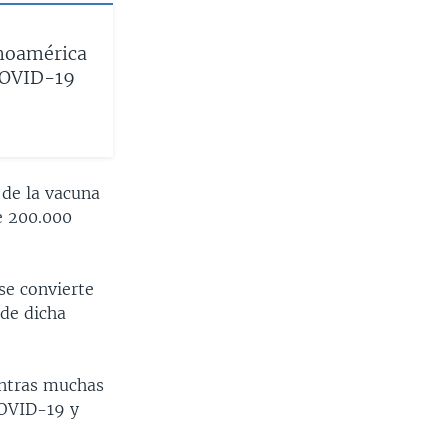
inoamérica
 COVID-19
 de la vacuna
e 200.000
se convierte
 de dicha
entras muchas
COVID-19 y