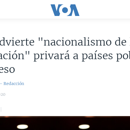
vierte "nacionalismo de 
ción" privará a países po
eso
 - Redacción
020