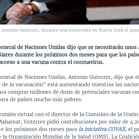
, Antonio Guterres, durante una entrevista en Nueva York el pas
general de Naciones Unidas dijo que se necesitarán unos
ólares durante los próximos dos meses para que los paí
acceso a una vacuna contra el coronavirus.
general de Naciones Unidas, Antonio Guterres, dijo que e
 de la vacunación” está aumentando mientras las nacion
ara comprar millones de dosis de potenciales vacunas co
sta de países mucho más pobres.
unión virtual con el director de la Comisión de la Unión
ahamat, Guterres pidió contribuciones por valor de 4.2
te los próximos dos meses para
la iniciativa COVAX
, el 
 la Organización Mundial de la Salud (OMS), La Coalició