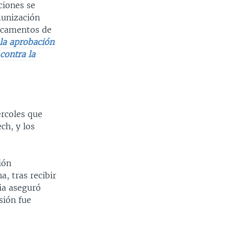
ciones se
munización
dicamentos de
la aprobación
contra la
ércoles que
ch, y los
ión
a, tras recibir
cia aseguró
sión fue