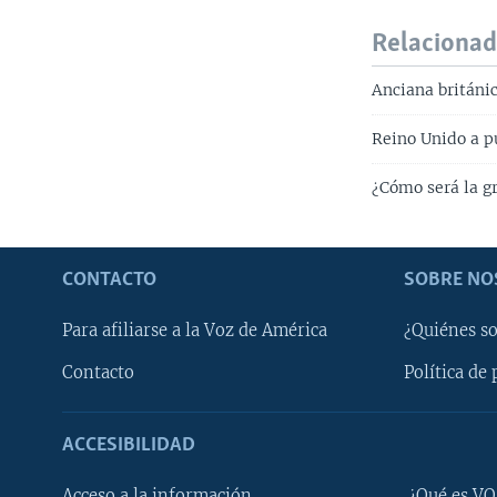
Relaciona
Anciana británic
Reino Unido a p
¿Cómo será la g
CONTACTO
SOBRE NO
Para afiliarse a la Voz de América
¿Quiénes s
Contacto
Política de 
ACCESIBILIDAD
Learning English
Acceso a la información
¿Qué es VO