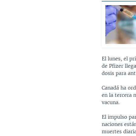
El lunes, el p
de Pfizer lleg
dosis para ant
Canadá ha ord
en la tercera 
vacuna.
El impulso pa
naciones está
muertes diaria