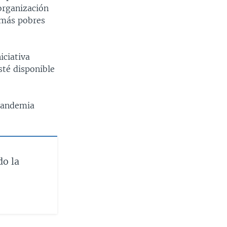
organización
s más pobres
iciativa
sté disponible
 pandemia
do la