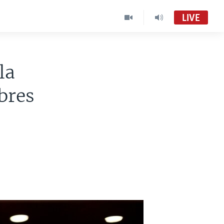
LIVE
la
bres