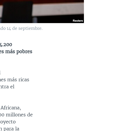
ado 14 de septiembre.
 4.200
ses más pobres
l
es más ricas
ntra el
 Africana,
00 millones de
proyecto
n para la