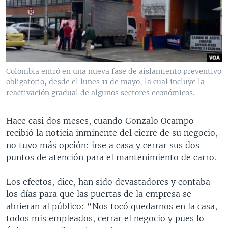
MULTIMEDIA
VENEZUELA
NICARAGUA
ECONOMÍA
PROGRAMAS TV
BRASIL
ENTRETENIMIENTO Y CULTURA
VIDEOS
RADIO
TECNOLOGÍA
FOTOGRAFÍA
EL MUNDO AL DÍA
DIRECT
DEPORTES
AUDIOS
FORO INTERAMERICANO
AVANCE INFORMATIVO
Colombia entró en una nueva fase de aislamiento preventivo
obligatorio, desde el lunes 11 de mayo, la cual incluye la
DOCUMENTALES DE LA VOA
CIENCIA Y SALUD
VISIÓN 360
AUDIONOTICIAS
reactivación gradual de algunos sectores económicos.
LAS CLAVES
BUENOS DÍAS AMÉRICA
Learning English
PANORAMA
ESTADOS UNIDOS AL DÍA
Hace casi dos meses, cuando Gonzalo Ocampo
recibió la noticia inminente del cierre de su negocio,
SÍGANOS
EL MUNDO AL DÍA [RADIO]
no tuvo más opción: irse a casa y cerrar sus dos
FORO [RADIO]
puntos de atención para el mantenimiento de carro.
DEPORTIVO INTERNACIONAL
Los efectos, dice, han sido devastadores y contaba
Idiomas
NOTA ECONÓMICA
los días para que las puertas de la empresa se
abrieran al público: “Nos tocó quedarnos en la casa,
ENTRETENIMIENTO
todos mis empleados, cerrar el negocio y pues lo