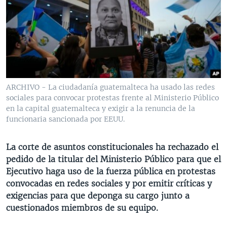
MULTIMEDIA
VENEZUELA
NICARAGUA
ECONOMÍA
PROGRAMAS TV
BRASIL
ENTRETENIMIENTO Y CULTURA
VIDEOS
RADIO
TECNOLOGÍA
FOTOGRAFÍA
EL MUNDO AL DÍA
DIRECT
DEPORTES
AUDIOS
FORO INTERAMERICANO
AVANCE INFORMATIVO
DOCUMENTALES DE LA VOA
CIENCIA Y SALUD
VISIÓN 360
AUDIONOTICIAS
ARCHIVO - La ciudadanía guatemalteca ha usado las redes
sociales para convocar protestas frente al Ministerio Público
LAS CLAVES
BUENOS DÍAS AMÉRICA
en la capital guatemalteca y exigir a la renuncia de la
Learning English
PANORAMA
ESTADOS UNIDOS AL DÍA
funcionaria sancionada por EEUU.
SÍGANOS
EL MUNDO AL DÍA [RADIO]
La corte de asuntos constitucionales ha rechazado el
FORO [RADIO]
pedido de la titular del Ministerio Público para que el
Ejecutivo haga uso de la fuerza pública en protestas
DEPORTIVO INTERNACIONAL
convocadas en redes sociales y por emitir críticas y
Idiomas
NOTA ECONÓMICA
exigencias para que deponga su cargo junto a
cuestionados miembros de su equipo.
ENTRETENIMIENTO