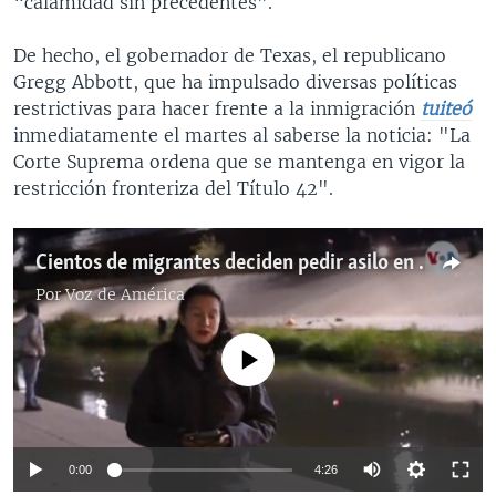
“calamidad sin precedentes”.
De hecho, el gobernador de Texas, el republicano
Gregg Abbott, que ha impulsado diversas políticas
restrictivas para hacer frente a la inmigración
tuiteó
inmediatamente el martes al saberse la noticia: "La
Corte Suprema ordena que se mantenga en vigor la
restricción fronteriza del Título 42".
Cientos de migrantes deciden pedir asilo en frontera de EEUU a pesar de la vigencia del Título 42
Por
Voz de América
No media source currently available
0:00
4:26