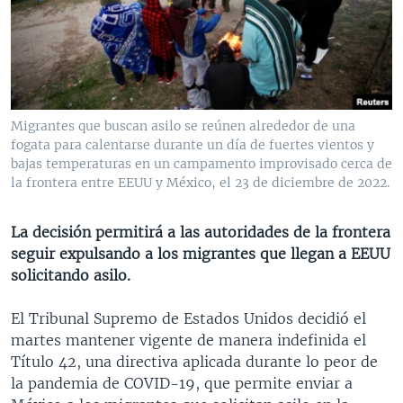
MULTIMEDIA
VENEZUELA
NICARAGUA
ECONOMÍA
PROGRAMAS TV
BRASIL
ENTRETENIMIENTO Y CULTURA
VIDEOS
RADIO
TECNOLOGÍA
FOTOGRAFÍA
EL MUNDO AL DÍA
DIRECT
DEPORTES
AUDIOS
FORO INTERAMERICANO
AVANCE INFORMATIVO
Migrantes que buscan asilo se reúnen alrededor de una
fogata para calentarse durante un día de fuertes vientos y
DOCUMENTALES DE LA VOA
CIENCIA Y SALUD
VISIÓN 360
AUDIONOTICIAS
bajas temperaturas en un campamento improvisado cerca de
LAS CLAVES
BUENOS DÍAS AMÉRICA
la frontera entre EEUU y México, el 23 de diciembre de 2022.
Learning English
PANORAMA
ESTADOS UNIDOS AL DÍA
La decisión permitirá a las autoridades de la frontera
SÍGANOS
EL MUNDO AL DÍA [RADIO]
seguir expulsando a los migrantes que llegan a EEUU
solicitando asilo.
FORO [RADIO]
DEPORTIVO INTERNACIONAL
El Tribunal Supremo de Estados Unidos decidió el
Idiomas
martes mantener vigente de manera indefinida el
NOTA ECONÓMICA
Título 42, una directiva aplicada durante lo peor de
ENTRETENIMIENTO
la pandemia de COVID-19, que permite enviar a