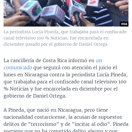
MULTIMEDIA
VENEZUELA
NICARAGUA
ECONOMÍA
PROGRAMAS TV
BRASIL
ENTRETENIMIENTO Y CULTURA
VIDEOS
RADIO
TECNOLOGÍA
FOTOGRAFÍA
EL MUNDO AL DÍA
La periodista Lucía Pineda, que trabajaba para el confiscado
DIRECT
DEPORTES
AUDIOS
FORO INTERAMERICANO
AVANCE INFORMATIVO
canal televisivo 100 % Noticias, fue encarcelada en
diciembre pasado por el gobierno de Daniel Ortega.
DOCUMENTALES DE LA VOA
CIENCIA Y SALUD
VISIÓN 360
AUDIONOTICIAS
LAS CLAVES
BUENOS DÍAS AMÉRICA
La cancillería de Costa Rica informó en
un
Learning English
comunicado
que seguirá con atención el juicio el
PANORAMA
ESTADOS UNIDOS AL DÍA
lunes en Nicaragua contra la periodista Lucía Pineda,
SÍGANOS
EL MUNDO AL DÍA [RADIO]
que trabajaba para el confiscado canal televisivo 100
% Noticias y fue encarcelada en diciembre por el
FORO [RADIO]
gobierno de Daniel Ortega.
DEPORTIVO INTERNACIONAL
Idiomas
A Pineda, que nació en Nicaragua, pero tiene
NOTA ECONÓMICA
nacionalidad costarricense, la acusan de supuestos
ENTRETENIMIENTO
delitos de "terrorismo" y de "incitar al odio". Pineda
sostiene que no ha cometido delito alguno y que