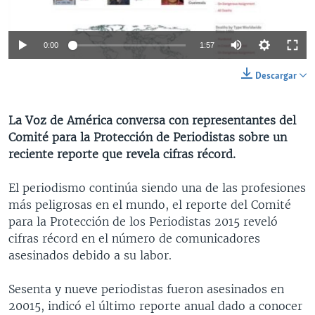
MULTIMEDIA
VENEZUELA
NICARAGUA
ECONOMÍA
PROGRAMAS TV
BRASIL
ENTRETENIMIENTO Y CULTURA
VIDEOS
0:00
1:57
RADIO
TECNOLOGÍA
FOTOGRAFÍA
EL MUNDO AL DÍA
Descargar
DIRECT
DEPORTES
AUDIOS
FORO INTERAMERICANO
AVANCE INFORMATIVO
DOCUMENTALES DE LA VOA
CIENCIA Y SALUD
VISIÓN 360
AUDIONOTICIAS
La Voz de América conversa con representantes del
Comité para la Protección de Periodistas sobre un
LAS CLAVES
BUENOS DÍAS AMÉRICA
Learning English
reciente reporte que revela cifras récord.
PANORAMA
ESTADOS UNIDOS AL DÍA
El periodismo continúa siendo una de las profesiones
SÍGANOS
EL MUNDO AL DÍA [RADIO]
más peligrosas en el mundo, el reporte del Comité
FORO [RADIO]
para la Protección de los Periodistas 2015 reveló
cifras récord en el número de comunicadores
DEPORTIVO INTERNACIONAL
asesinados debido a su labor.
Idiomas
NOTA ECONÓMICA
Sesenta y nueve periodistas fueron asesinados en
ENTRETENIMIENTO
20015, indicó el último reporte anual dado a conocer