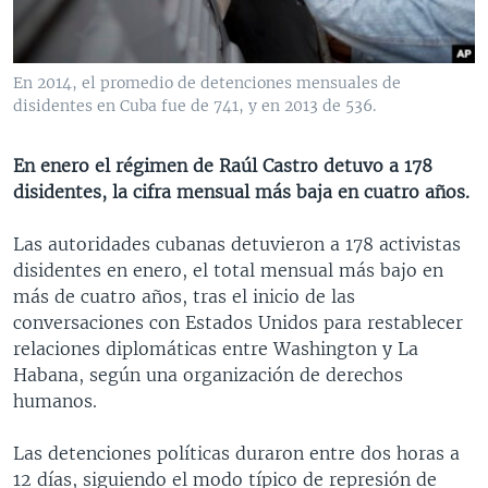
MULTIMEDIA
VENEZUELA
NICARAGUA
ECONOMÍA
PROGRAMAS TV
BRASIL
ENTRETENIMIENTO Y CULTURA
VIDEOS
En 2014, el promedio de detenciones mensuales de
RADIO
TECNOLOGÍA
FOTOGRAFÍA
EL MUNDO AL DÍA
disidentes en Cuba fue de 741, y en 2013 de 536.
DIRECT
DEPORTES
AUDIOS
FORO INTERAMERICANO
AVANCE INFORMATIVO
En enero el régimen de Raúl Castro detuvo a 178
DOCUMENTALES DE LA VOA
CIENCIA Y SALUD
VISIÓN 360
AUDIONOTICIAS
disidentes, la cifra mensual más baja en cuatro años.
LAS CLAVES
BUENOS DÍAS AMÉRICA
Learning English
Las autoridades cubanas detuvieron a 178 activistas
PANORAMA
ESTADOS UNIDOS AL DÍA
disidentes en enero, el total mensual más bajo en
SÍGANOS
EL MUNDO AL DÍA [RADIO]
más de cuatro años, tras el inicio de las
conversaciones con Estados Unidos para restablecer
FORO [RADIO]
relaciones diplomáticas entre Washington y La
DEPORTIVO INTERNACIONAL
Habana, según una organización de derechos
Idiomas
humanos.
NOTA ECONÓMICA
ENTRETENIMIENTO
Las detenciones políticas duraron entre dos horas a
12 días, siguiendo el modo típico de represión de