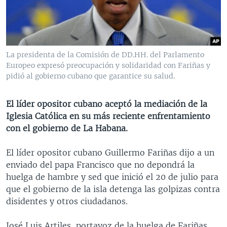
MULTIMEDIA
VENEZUELA
NICARAGUA
ECONOMÍA
PROGRAMAS TV
BRASIL
ENTRETENIMIENTO Y CULTURA
VIDEOS
RADIO
TECNOLOGÍA
FOTOGRAFÍA
EL MUNDO AL DÍA
La presidenta de la Comisión de DD.HH. del Parlamento
DIRECT
DEPORTES
AUDIOS
FORO INTERAMERICANO
AVANCE INFORMATIVO
Europeo expresó preocupación y solidaridad con Fariñas y
pidió al gobierno cubano que garantice su salud.
DOCUMENTALES DE LA VOA
CIENCIA Y SALUD
VISIÓN 360
AUDIONOTICIAS
LAS CLAVES
BUENOS DÍAS AMÉRICA
El líder opositor cubano aceptó la mediación de la
Learning English
Iglesia Católica en su más reciente enfrentamiento
PANORAMA
ESTADOS UNIDOS AL DÍA
con el gobierno de La Habana.
SÍGANOS
EL MUNDO AL DÍA [RADIO]
El líder opositor cubano Guillermo Fariñas dijo a un
FORO [RADIO]
enviado del papa Francisco que no depondrá la
DEPORTIVO INTERNACIONAL
huelga de hambre y sed que inició el 20 de julio para
Idiomas
que el gobierno de la isla detenga las golpizas contra
NOTA ECONÓMICA
disidentes y otros ciudadanos.
ENTRETENIMIENTO
José Luis Artiles, portavoz de la huelga de Fariñas