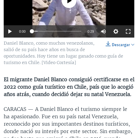
No media source currently available
MULTIMEDIA
VENEZUELA
NICARAGUA
ECONOMÍA
PROGRAMAS TV
BRASIL
ENTRETENIMIENTO Y CULTURA
VIDEOS
RADIO
TECNOLOGÍA
FOTOGRAFÍA
EL MUNDO AL DÍA
0:00
0:29
DIRECT
DEPORTES
AUDIOS
FORO INTERAMERICANO
AVANCE INFORMATIVO
Daniel Blanco, como muchos venezolanos,
Descargar
salió de su país hace años en busca de
DOCUMENTALES DE LA VOA
CIENCIA Y SALUD
VISIÓN 360
AUDIONOTICIAS
oportunidades. Hoy tiene un lugar ganado como guía de
LAS CLAVES
BUENOS DÍAS AMÉRICA
turismo en Chile. [Video Cortesía]
Learning English
PANORAMA
ESTADOS UNIDOS AL DÍA
El migrante Daniel Blanco consiguió certificarse en el
SÍGANOS
EL MUNDO AL DÍA [RADIO]
2022 como guía turístico en Chile, país que lo acogió
años atrás, cuando decidió dejar su natal Venezuela.
FORO [RADIO]
DEPORTIVO INTERNACIONAL
CARACAS —
A Daniel Blanco el turismo siempre le
Idiomas
ha apasionado. Fue en su país natal Venezuela,
NOTA ECONÓMICA
reconocido por sus importantes destinos turísticos,
ENTRETENIMIENTO
donde nació su interés por este sector. Sin embargo,