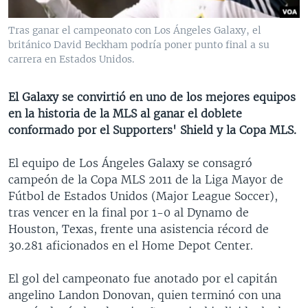
MULTIMEDIA
VENEZUELA
NICARAGUA
ECONOMÍA
Tras ganar el campeonato con Los Ángeles Galaxy, el
PROGRAMAS TV
BRASIL
ENTRETENIMIENTO Y CULTURA
VIDEOS
británico David Beckham podría poner punto final a su
carrera en Estados Unidos.
RADIO
TECNOLOGÍA
FOTOGRAFÍA
EL MUNDO AL DÍA
DIRECT
DEPORTES
AUDIOS
FORO INTERAMERICANO
AVANCE INFORMATIVO
El Galaxy se convirtió en uno de los mejores equipos
DOCUMENTALES DE LA VOA
CIENCIA Y SALUD
VISIÓN 360
AUDIONOTICIAS
en la historia de la MLS al ganar el doblete
conformado por el Supporters' Shield y la Copa MLS.
LAS CLAVES
BUENOS DÍAS AMÉRICA
Learning English
PANORAMA
ESTADOS UNIDOS AL DÍA
El equipo de Los Ángeles Galaxy se consagró
campeón de la Copa MLS 2011 de la Liga Mayor de
SÍGANOS
EL MUNDO AL DÍA [RADIO]
Fútbol de Estados Unidos (Major League Soccer),
FORO [RADIO]
tras vencer en la final por 1-0 al Dynamo de
Houston, Texas, frente una asistencia récord de
DEPORTIVO INTERNACIONAL
30.281 aficionados en el Home Depot Center.
Idiomas
NOTA ECONÓMICA
El gol del campeonato fue anotado por el capitán
ENTRETENIMIENTO
angelino Landon Donovan, quien terminó con una