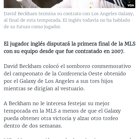
MULTIMEDIA
VENEZUELA
NICARAGUA
ECONOMÍA
David Beckham termina su contrato con Los Angeles Galaxy,
PROGRAMAS TV
BRASIL
ENTRETENIMIENTO Y CULTURA
VIDEOS
al final de esta temporada. El inglés todavía no ha hablado
de su futuro como jugador.
RADIO
TECNOLOGÍA
FOTOGRAFÍA
EL MUNDO AL DÍA
DIRECT
DEPORTES
AUDIOS
FORO INTERAMERICANO
AVANCE INFORMATIVO
El jugador inglés disputará la primera final de la MLS
DOCUMENTALES DE LA VOA
CIENCIA Y SALUD
VISIÓN 360
AUDIONOTICIAS
con su equipo desde que fue contratado en 2007.
LAS CLAVES
BUENOS DÍAS AMÉRICA
David Beckham colocó el sombrero conmemorativo
Learning English
PANORAMA
ESTADOS UNIDOS AL DÍA
del campeonato de la Conferencia Oeste obtenido
por el Galaxy de Los Angeles a sus tres hijos
SÍGANOS
EL MUNDO AL DÍA [RADIO]
mientras se dirigían al vestuario.
FORO [RADIO]
A Beckham no le interesa festejar su mejor
DEPORTIVO INTERNACIONAL
temporada en la MLS a menos de que el Galaxy
Idiomas
NOTA ECONÓMICA
pueda obtener otra victoria y alzar otro trofeo
dentro de dos semanas.
ENTRETENIMIENTO